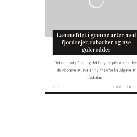
lammefilet i grønne urter med
fjordrejer, rabarber og nye
gulerødder
Det er snart påske og det betyder påskelam! Hvi
du vil prøve at lave en ny, frisk forårsudgave af
påskelam,..
KØD
10 APR
0