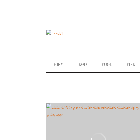
SECONDARY
NAVIGATION
PRIMARY
HJEM
KØD
FUGL
FISK
NAVIGATION
LAMMEKØD
ARTIKLE