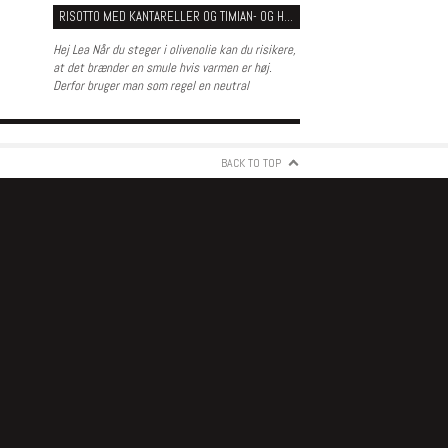
RISOTTO MED KANTARELLER OG TIMIAN- OG HVIDVINSSMØR
Hej Lea Når du steger i olivenolie kan du risikere,
at det brænder en smule hvis varmen er høj.
Derfor bruger man som regel en neutral
BACK TO TOP