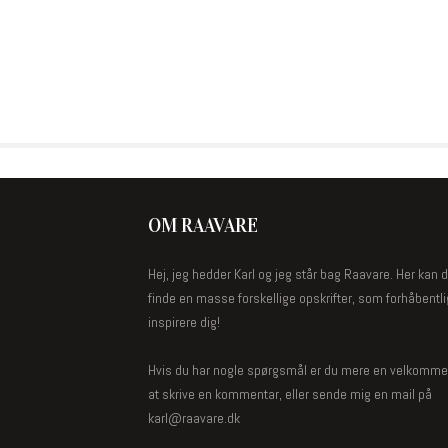
OM RAAVARE
Hej, jeg hedder Karl og jeg står bag Raavare. Her kan 
finde en masse forskellige opskrifter, som forhåbentlig
inspirere dig!
Hvis du har nogle spørgsmål er du mere en velkommen
at skrive en kommentar, eller sende mig en mail på
karl@raavare.dk