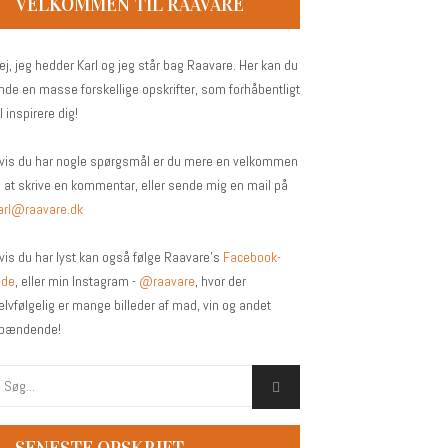
VELKOMMEN TIL RAAVARE
ej, jeg hedder Karl og jeg står bag Raavare. Her kan du
inde en masse forskellige opskrifter, som forhåbentligt
il inspirere dig!
vis du har nogle spørgsmål er du mere en velkommen
il at skrive en kommentar, eller sende mig en mail på
arl@raavare.dk
vis du har lyst kan også følge Raavare’s
Facebook-
ide
, eller min Instagram -
@raavare
, hvor der
elvfølgelig er mange billeder af mad, vin og andet
pændende!