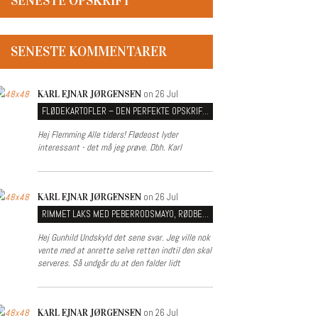
SENESTE OPSKRIFT
SENESTE KOMMENTARER
on 26 Jul
KARL EJNAR JØRGENSEN
FLØDEKARTOFLER – DEN PERFEKTE OPSKRIFT PÅ CREMEDE KARTOFLER MED TYK SOVS
Hej Flemming Alle tiders! Flødeost lyder
interessant - det må jeg prøve. Dbh. Karl
on 26 Jul
KARL EJNAR JØRGENSEN
RIMMET LAKS MED PEBERRODSMAYO, RØDBEDE OG SPRØDT SKIND
Hej Gunhild Undskyld det sene svar. Jeg ville nok
vente med at anrette selve retten indtil den skal
serveres. Så undgår du at den falder lidt
on 26 Jul
KARL EJNAR JØRGENSEN