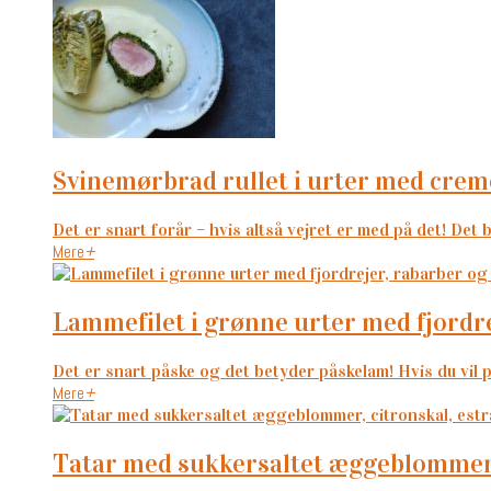
svinemørbrad rullet i urter med crem
Det er snart forår – hvis altså vejret er med på det! Det b
Mere
+
lammefilet i grønne urter med fjordr
Det er snart påske og det betyder påskelam! Hvis du vil p
Mere
+
tatar med sukkersaltet æggeblommer