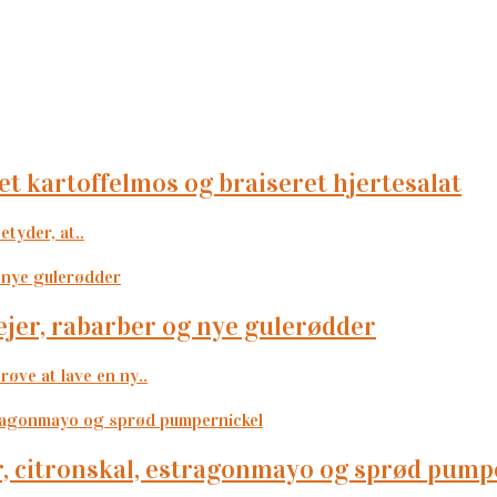
et kartoffelmos og braiseret hjertesalat
etyder, at..
ejer, rabarber og nye gulerødder
røve at lave en ny..
, citronskal, estragonmayo og sprød pump