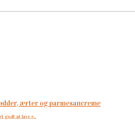
erødder, ærter og parmesancreme
t godt at lave e..