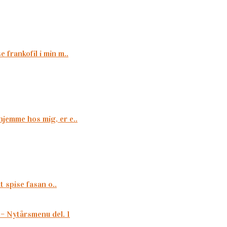
 frankofil i min m..
hjemme hos mig, er e..
t spise fasan o..