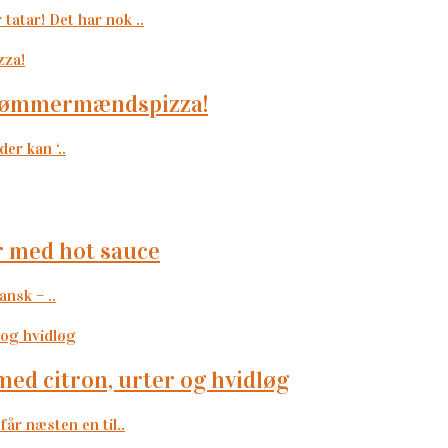
tar! Det har nok ..
ig tømmermændspizza!
der kan ‘..
r med hot sauce
nsk – ..
 med citron, urter og hvidløg
får næsten en til..