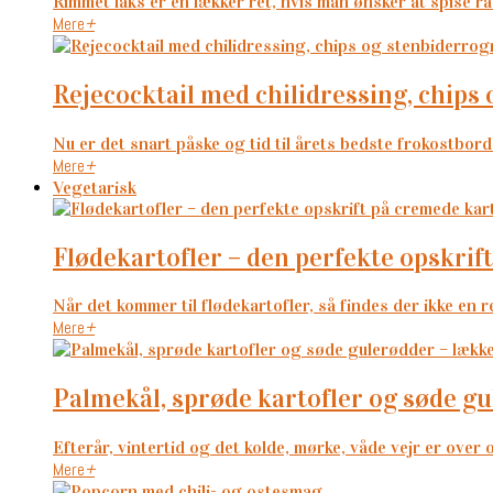
Rimmet laks er en lækker ret, hvis man ønsker at spise rå 
Mere
+
rejecocktail med chilidressing, chip
Nu er det snart påske og tid til årets bedste frokostbord 
Mere
+
Vegetarisk
flødekartofler – den perfekte opskri
Når det kommer til flødekartofler, så findes der ikke en r
Mere
+
palmekål, sprøde kartofler og søde g
Efterår, vintertid og det kolde, mørke, våde vejr er over 
Mere
+