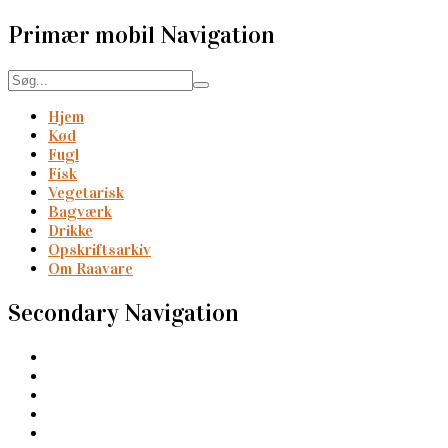
Primær mobil Navigation
Hjem
Kød
Fugl
Fisk
Vegetarisk
Bagværk
Drikke
Opskriftsarkiv
Om Raavare
Secondary Navigation