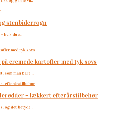
fisk og gerne vil..
s og stenbiderrogn
– hvis du s..
ft på cremede kartofler med tyk sovs
et, som man bare ..
ulerødder – lækkert efterårstilbehør
os, og det betyde..