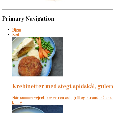
Primary Navigation
Hjem
Kød
krebinetter med stegt spidskål, gul
Når sommervejret ikke er ren sol, grill og strand, så er de
Mere
+