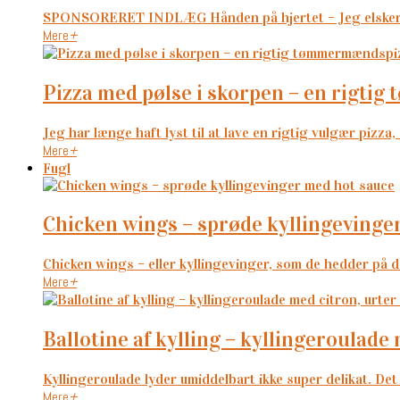
SPONSORERET INDLÆG Hånden på hjertet – Jeg elsker ta
Mere
+
pizza med pølse i skorpen – en rigt
Jeg har længe haft lyst til at lave en rigtig vulgær pizza, 
Mere
+
Fugl
chicken wings – sprøde kyllingevinge
Chicken wings – eller kyllingevinger, som de hedder på da
Mere
+
ballotine af kylling – kyllingeroulade
Kyllingeroulade lyder umiddelbart ikke super delikat. Det 
Mere
+