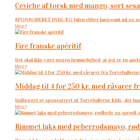
ceviche af torsk med mango, sort ses
SPONSORERET INDLÆG Julen ebber langsomt ud og snart e
Mere
+
fire franske apéritif
Det skal ikke være nogen hemmelighed, at jeg er en anelse
Mere
+
middag til 4 for 250 kr. med råvarer 
Indlægget er sponsoreret af Torvehallerne Kbh., der har b
Mere
+
rimmet laks med peberrodsmayo, rød