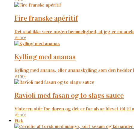
fire franske apéritif
Det skal ikke være nogen hemmelighed, at jeg er en anelse
Mere
+
kylling med ananas
Kylling med ananas, eller ananaskylling som den hedder 
Mere
+
ravioli med fasan og to slags sauce
Vinteren står for døren og det er for alvor blevet tid til a
Mere
+
Fisk