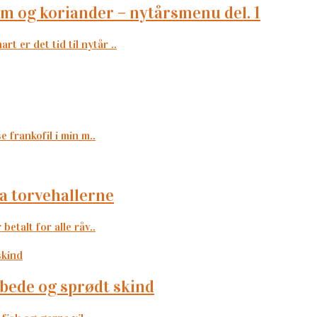
am og koriander – nytårsmenu del. 1
r det tid til nytår ..
 frankofil i min m..
fra torvehallerne
etalt for alle råv..
bede og sprødt skind