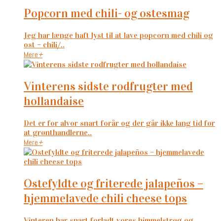
popcorn med chili- og ostesmag
Jeg har længe haft lyst til at lave popcorn med chili og
ost – chili/..
Mere
+
vinterens sidste rodfrugter med
hollandaise
Det er for alvor snart forår og der går ikke lang tid før
at grønthandlerne..
Mere
+
ostefyldte og friterede jalapeños –
hjemmelavede chili cheese tops
Vinteren har snart forladt vores himmelstrøg og