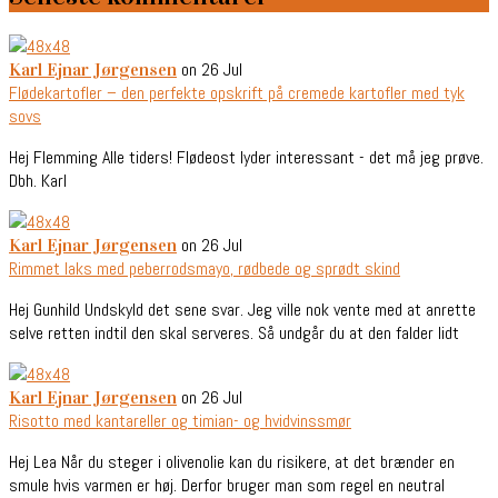
on 26 Jul
Karl Ejnar Jørgensen
Flødekartofler – den perfekte opskrift på cremede kartofler med tyk
sovs
Hej Flemming Alle tiders! Flødeost lyder interessant - det må jeg prøve.
Dbh. Karl
on 26 Jul
Karl Ejnar Jørgensen
Rimmet laks med peberrodsmayo, rødbede og sprødt skind
Hej Gunhild Undskyld det sene svar. Jeg ville nok vente med at anrette
selve retten indtil den skal serveres. Så undgår du at den falder lidt
on 26 Jul
Karl Ejnar Jørgensen
Risotto med kantareller og timian- og hvidvinssmør
Hej Lea Når du steger i olivenolie kan du risikere, at det brænder en
smule hvis varmen er høj. Derfor bruger man som regel en neutral