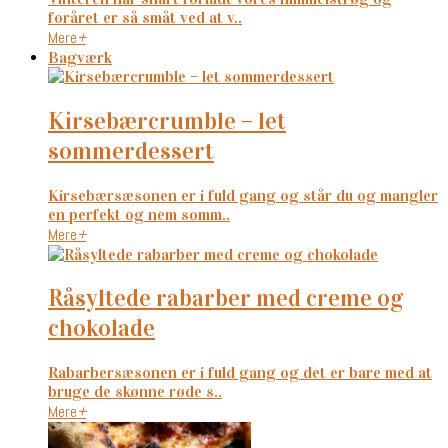
foråret er så småt ved at v..
Mere
+
Bagværk
kirsebærcrumble – let
sommerdessert
Kirsebærsæsonen er i fuld gang og står du og mangler
en perfekt og nem somm..
Mere
+
råsyltede rabarber med creme og
chokolade
Rabarbersæsonen er i fuld gang og det er bare med at
bruge de skønne røde s..
Mere
+