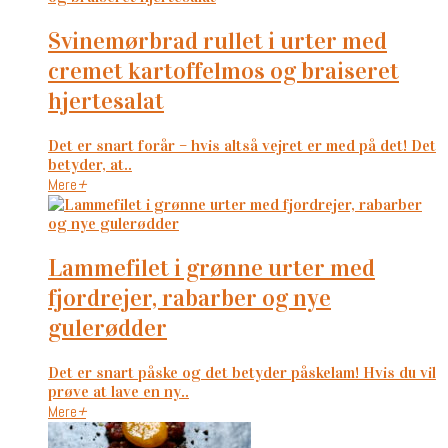
svinemørbrad rullet i urter med
cremet kartoffelmos og braiseret
hjertesalat
Det er snart forår – hvis altså vejret er med på det! Det
betyder, at..
Mere
+
lammefilet i grønne urter med
fjordrejer, rabarber og nye
gulerødder
Det er snart påske og det betyder påskelam! Hvis du vil
prøve at lave en ny..
Mere
+