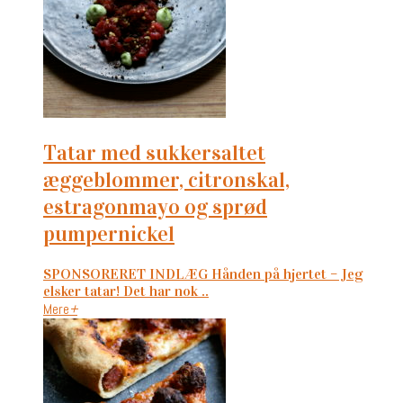
tatar med sukkersaltet
æggeblommer, citronskal,
estragonmayo og sprød
pumpernickel
SPONSORERET INDLÆG Hånden på hjertet – Jeg
elsker tatar! Det har nok ..
Mere
+