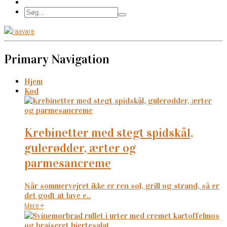
Primary Navigation
Hjem
Kød
krebinetter med stegt spidskål,
gulerødder, ærter og
parmesancreme
Når sommervejret ikke er ren sol, grill og strand, så er
det godt at lave e..
Mere
+