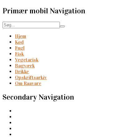
Primær mobil Navigation
Hjem
Kød
Fugl
Fisk
Vegetarisk
Bagværk
Drikke
Opskriftsarkiv
Om Raavare
Secondary Navigation