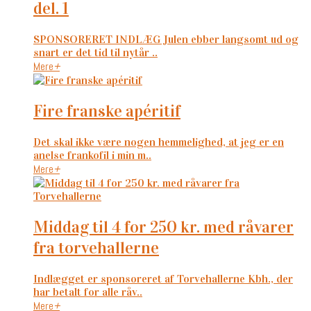
del. 1
SPONSORERET INDLÆG Julen ebber langsomt ud og
snart er det tid til nytår ..
Mere
+
fire franske apéritif
Det skal ikke være nogen hemmelighed, at jeg er en
anelse frankofil i min m..
Mere
+
middag til 4 for 250 kr. med råvarer
fra torvehallerne
Indlægget er sponsoreret af Torvehallerne Kbh., der
har betalt for alle råv..
Mere
+