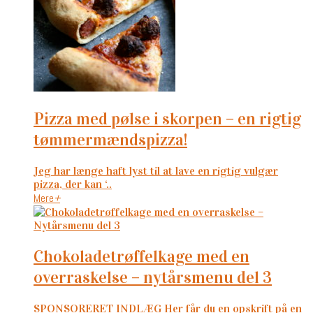
pizza med pølse i skorpen – en rigtig
tømmermændspizza!
Jeg har længe haft lyst til at lave en rigtig vulgær
pizza, der kan ‘..
Mere
+
chokoladetrøffelkage med en
overraskelse – nytårsmenu del 3
SPONSORERET INDLÆG Her får du en opskrift på en