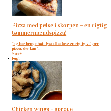
pizza med pølse i skorpen – en rigtig
tømmermændspizza!
Jeg har længe haft lyst til at lave en rigtig vulgær
pizza, der kan ‘..
Mere
+
Fugl
chicken wings – sprøde