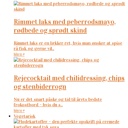
rimmet laks med peberrodsmayo,
rødbede og sprødt skind
Rimmet laks er en lækker ret, hvis man ønsker at spise
rå fisk og gerne vil..
Mere
+
rejecocktail med chilidressing, chips
og stenbiderrogn
Nu er det snart påske og tid til årets bedste
frokostbord – hvis du s..
Mere
+
Vegetarisk