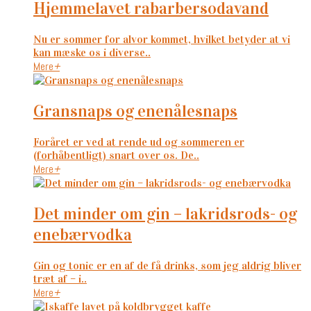
hjemmelavet rabarbersodavand
Nu er sommer for alvor kommet, hvilket betyder at vi
kan mæske os i diverse..
Mere
+
gransnaps og enenålesnaps
Foråret er ved at rende ud og sommeren er
(forhåbentligt) snart over os. De..
Mere
+
det minder om gin – lakridsrods- og
enebærvodka
Gin og tonic er en af de få drinks, som jeg aldrig bliver
træt af – i..
Mere
+