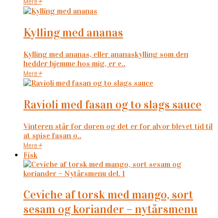
Mere
+
kylling med ananas
Kylling med ananas, eller ananaskylling som den
hedder hjemme hos mig, er e..
Mere
+
ravioli med fasan og to slags sauce
Vinteren står for døren og det er for alvor blevet tid til
at spise fasan o..
Mere
+
Fisk
ceviche af torsk med mango, sort
sesam og koriander – nytårsmenu