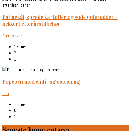
palmekål, sprøde kartofler og søde gulerødder –
lækkert efterårstilbehør
Grøntsager
18 nov
2
1
popcorn med chili- og ostesmag
chili
15 nov
0
1
Seneste kommentarer