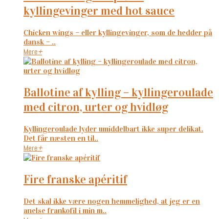
kyllingevinger med hot sauce
Chicken wings – eller kyllingevinger, som de hedder på
dansk – ..
Mere
+
ballotine af kylling – kyllingeroulade
med citron, urter og hvidløg
Kyllingeroulade lyder umiddelbart ikke super delikat.
Det får næsten en til..
Mere
+
fire franske apéritif
Det skal ikke være nogen hemmelighed, at jeg er en
anelse frankofil i min m..