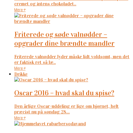
cremet og intens chokoladet..
Mere
+
friterede og søde valnødder –
opgrader dine brændte mandler
Friterede valnødder lyder måske lidt voldsomt, men det
er faktisk ret så læ..
Mere
+
Drikke
oscar 2016 – hvad skal du spise?
Den årlige Oscar-uddeling er lige om hjørnet, helt
præcist nu på søndag 28...
Mere
+