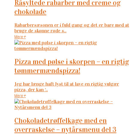
råsyltede rabarber med creme og
chokolade
Rabarbersæsonen er i fuld gang og det er bare med at
bruge de skønne røde s..
Mere
+
pizza med pølse i skorpen – en rigtig
tømmermændspizza!
Jeg har længe haft lyst til at lave en rigtig vulgær
pizza, der kan ‘..
Mere
+
chokoladetrøffelkage med en
overraskelse – nytårsmenu del 3