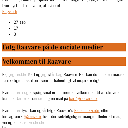
hvor dyrt det kan være, at købe et..
Bagværk
27 sep
17
0
Følg Raavare på de sociale medier
Velkommen til Raavare
Hej, jeg hedder Karl og jeg står bag Raavare. Her kan du finde en masse
forskellige opskrifter, som forhåbentligt vil inspirere dig!
Hvis du har nogle spørgsmål er du mere en velkommen til at skrive en
kommentar, eller sende mig en mail på
karl@raavare.dk
Hvis du har lyst kan også følge Raavare’s
Facebook-side
, eller min
Instagram -
@raavare
, hvor der selvfølgelig er mange billeder af mad,
vin og andet spændende!