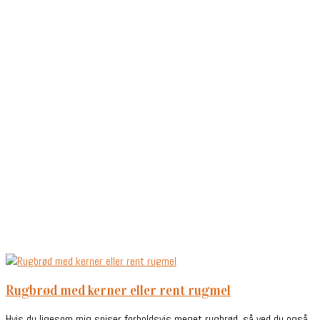
rugbrød med kerner eller rent rugmel
Hvis du ligesom mig spiser forholdsvis meget rugbrød, så ved du også