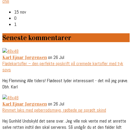
chili
15 nov
0
1
Seneste kommentarer
on 26 Jul
Karl Ejnar Jørgensen
Flødekartofler – den perfekte opskrift på cremede kartofler med tyk
sovs
Hej Flemming Alle tiders! Flødeost lyder interessant - det må jeg prøve.
Dbh. Karl
on 26 Jul
Karl Ejnar Jørgensen
Rimmet laks med peberrodsmayo, rødbede og sprødt skind
Hej Gunhild Undskyld det sene svar. Jeg ville nok vente med at anrette
selve retten indtil den skal serveres. Så undgår du at den falder lidt