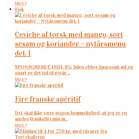
Mere
+
Fisk
ceviche af torsk med mango, sort
sesam og koriander – nytårsmenu
del. 1
SPONSORERET INDLÆG Julen ebber langsomt ud og
snart er det tid til nytår ..
Mere
+
fire franske apéritif
Det skal ikke være nogen hemmelighed, at jeg er en
anelse frankofil i min m..
Mere
+