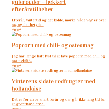
gulerødder – lækkert
efterårstilbehør
Efterår, vintertid og det kolde, mørke, våde vejr er over
os, og det betyde..
Mere
+
popcorn med chili- og ostesmag
Jeg har længe haft lyst til at lave popcorn med chili og
ost – chili/..
Mere
+
vinterens sidste rodfrugter med
hollandaise
Det er for alvor snart forår og der går ikke lang tid før
at grønthandlerne..
Mere
+