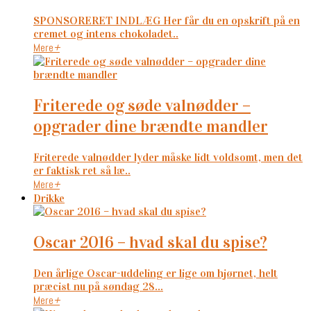
SPONSORERET INDLÆG Her får du en opskrift på en
cremet og intens chokoladet..
Mere
+
friterede og søde valnødder –
opgrader dine brændte mandler
Friterede valnødder lyder måske lidt voldsomt, men det
er faktisk ret så læ..
Mere
+
Drikke
oscar 2016 – hvad skal du spise?
Den årlige Oscar-uddeling er lige om hjørnet, helt
præcist nu på søndag 28...
Mere
+