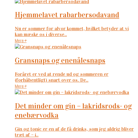
hjemmelavet rabarbersodavand
Nu er sommer for alvor kommet, hvilket betyder at vi
kan mæske os i diverse..
Mere
+
gransnaps og enenålesnaps
Foråret er ved at rende ud og sommeren er
(forhåbentligt) snart over os. De..
Mere
+
det minder om gin – lakridsrods- og
enebærvodka
Gin og tonic er en af de få drinks, som jeg aldrig bliver
træt af – i..