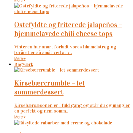
ostefyldte og friterede jalapeños –
hjemmelavede chili cheese tops
Vinteren har snart forladt vores himmelstrøg og
foråret er så småt ved at v..
Mere
+
Bagværk
kirsebærcrumble – let
sommerdessert
Kirsebærsæsonen er i fuld gang og står du og mangler
en perfekt og nem somm..
Mere
+