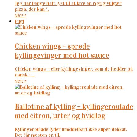
Jeg har længe haft lyst til at lave en rigtig vulgær
pizza, der kan ‘..
Mere
+
Fugl
chicken wings – sprøde
kyllingevinger med hot sauce
Chicken wings – eller kyllingevinger, som de hedder på
dansk – ..
Mere
+
ballotine af kylling – kyllingeroulade
med citron, urter og hvidløg
Kyllingeroulade lyder umiddelbart ikke super delikat.
Det får næsten en til..