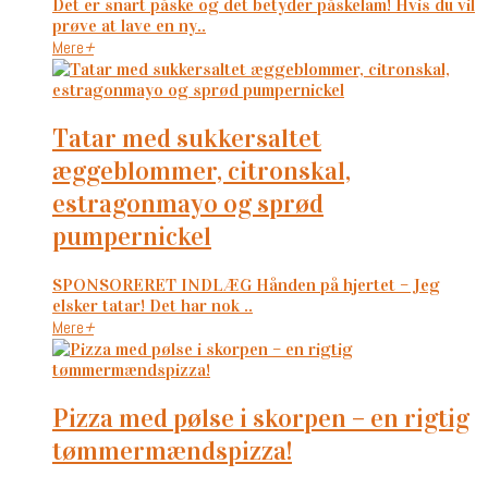
Det er snart påske og det betyder påskelam! Hvis du vil
prøve at lave en ny..
Mere
+
tatar med sukkersaltet
æggeblommer, citronskal,
estragonmayo og sprød
pumpernickel
SPONSORERET INDLÆG Hånden på hjertet – Jeg
elsker tatar! Det har nok ..
Mere
+
pizza med pølse i skorpen – en rigtig
tømmermændspizza!