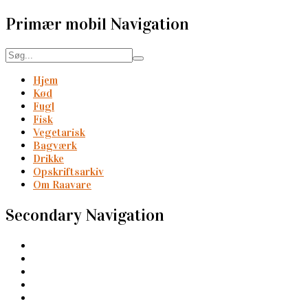
Primær mobil Navigation
Hjem
Kød
Fugl
Fisk
Vegetarisk
Bagværk
Drikke
Opskriftsarkiv
Om Raavare
Secondary Navigation