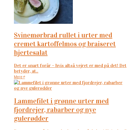
svinemørbrad rullet i urter med
cremet kartoffelmos og braiseret
hjertesalat
Det er snart forår – hvis altså vejret er med på det! Det
betyder, at..
Mere
+
lammefilet i grønne urter med
fjordrejer, rabarber og nye
gulerødder