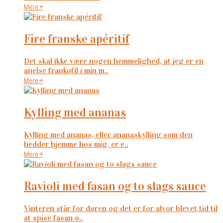
Mere
+
fire franske apéritif
Det skal ikke være nogen hemmelighed, at jeg er en
anelse frankofil i min m..
Mere
+
kylling med ananas
Kylling med ananas, eller ananaskylling som den
hedder hjemme hos mig, er e..
Mere
+
ravioli med fasan og to slags sauce
Vinteren står for døren og det er for alvor blevet tid til
at spise fasan o..