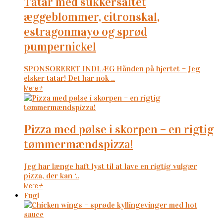
tatar med sukkersaltet
æggeblommer, citronskal,
estragonmayo og sprød
pumpernickel
SPONSORERET INDLÆG Hånden på hjertet – Jeg
elsker tatar! Det har nok ..
Mere
+
pizza med pølse i skorpen – en rigtig
tømmermændspizza!
Jeg har længe haft lyst til at lave en rigtig vulgær
pizza, der kan ‘..
Mere
+
Fugl