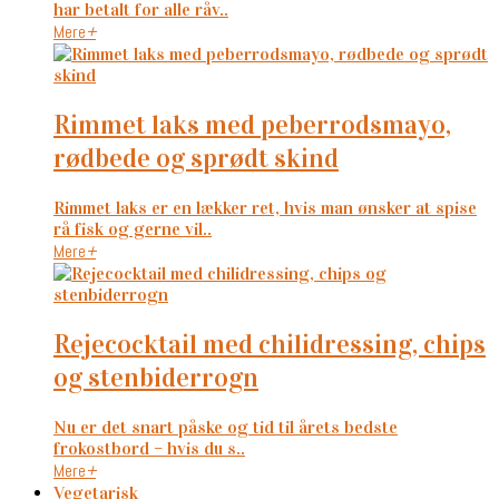
har betalt for alle råv..
Mere
+
rimmet laks med peberrodsmayo,
rødbede og sprødt skind
Rimmet laks er en lækker ret, hvis man ønsker at spise
rå fisk og gerne vil..
Mere
+
rejecocktail med chilidressing, chips
og stenbiderrogn
Nu er det snart påske og tid til årets bedste
frokostbord – hvis du s..
Mere
+
Vegetarisk