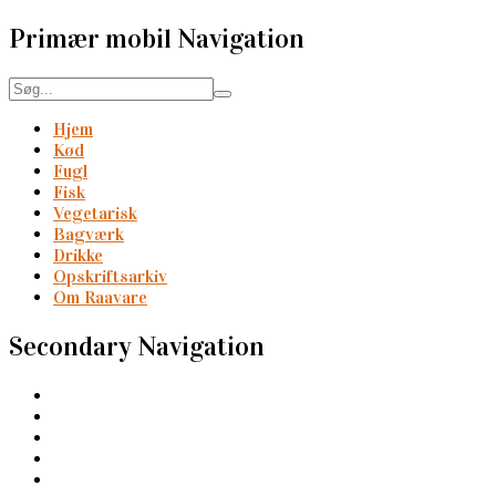
Primær mobil Navigation
Hjem
Kød
Fugl
Fisk
Vegetarisk
Bagværk
Drikke
Opskriftsarkiv
Om Raavare
Secondary Navigation