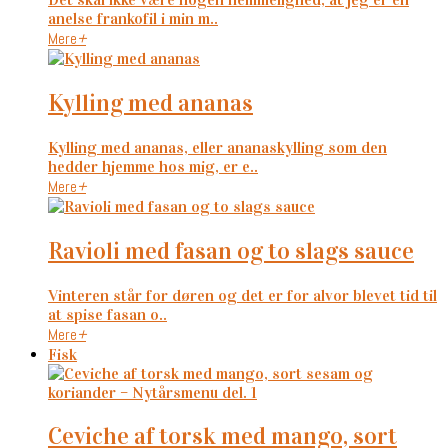
anelse frankofil i min m..
Mere
+
kylling med ananas
Kylling med ananas, eller ananaskylling som den
hedder hjemme hos mig, er e..
Mere
+
ravioli med fasan og to slags sauce
Vinteren står for døren og det er for alvor blevet tid til
at spise fasan o..
Mere
+
Fisk
ceviche af torsk med mango, sort