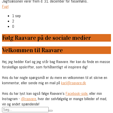
Jagtsæsonen varer frem d. 31. december for fasanhøns..
Fugl
1 sep
2
0
Følg Raavare på de sociale medier
Velkommen til Raavare
Hej, jeg hedder Karl og jeg står bag Raavare. Her kan du finde en masse
forskellige opskrifter, som forhåbentligt vil inspirere dig!
Hvis du har nogle spørgsmål er du mere en velkommen til at skrive en
kommentar, eller sende mig en mail på
karl@raavare.dk
Hvis du har lyst kan også følge Raavare’s
Facebook-side
, eller min
Instagram -
@raavare
, hvor der selvfølgelig er mange billeder af mad,
vin og andet spændende!