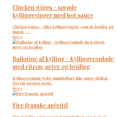
chicken wings – sprøde
kyllingevinger med hot sauce
Chicken wings – eller kyllingevinger, som de hedder på
dansk – ..
Mere
+
ballotine af kylling – kyllingeroulade
med citron, urter og hvidløg
Kyllingeroulade lyder umiddelbart ikke super delikat.
Det får næsten en til..
Mere
+
fire franske apéritif
Det skal ikke være nogen hemmelighed, at jeg er en