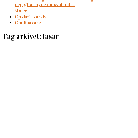
dejligt at nyde en svalende..
Mere
+
Opskriftsarkiv
Om Raavare
Tag arkivet: fasan