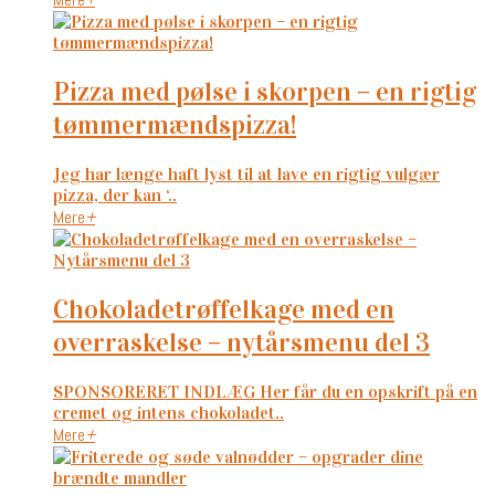
pizza med pølse i skorpen – en rigtig
tømmermændspizza!
Jeg har længe haft lyst til at lave en rigtig vulgær
pizza, der kan ‘..
Mere
+
chokoladetrøffelkage med en
overraskelse – nytårsmenu del 3
SPONSORERET INDLÆG Her får du en opskrift på en
cremet og intens chokoladet..
Mere
+