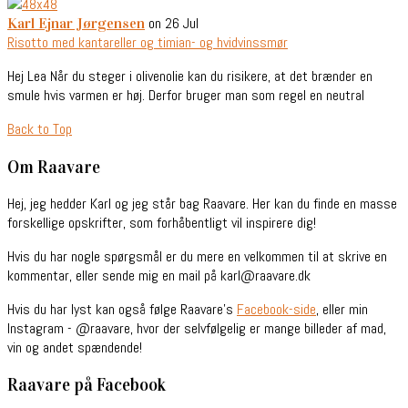
on 26 Jul
Karl Ejnar Jørgensen
Risotto med kantareller og timian- og hvidvinssmør
Hej Lea Når du steger i olivenolie kan du risikere, at det brænder en
smule hvis varmen er høj. Derfor bruger man som regel en neutral
Back to Top
Om Raavare
Hej, jeg hedder Karl og jeg står bag Raavare. Her kan du finde en masse
forskellige opskrifter, som forhåbentligt vil inspirere dig!
Hvis du har nogle spørgsmål er du mere en velkommen til at skrive en
kommentar, eller sende mig en mail på karl@raavare.dk
Hvis du har lyst kan også følge Raavare’s
Facebook-side
, eller min
Instagram - @raavare, hvor der selvfølgelig er mange billeder af mad,
vin og andet spændende!
Raavare på Facebook