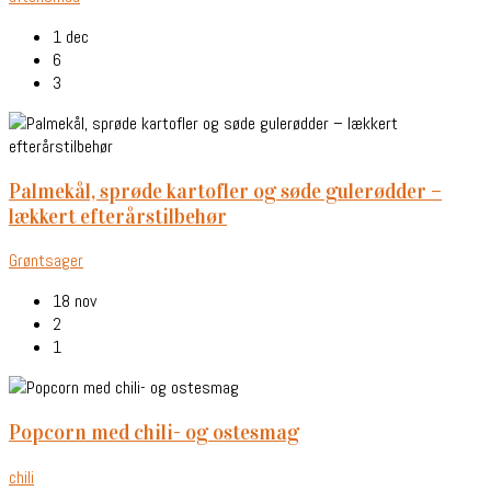
1 dec
6
3
palmekål, sprøde kartofler og søde gulerødder –
lækkert efterårstilbehør
Grøntsager
18 nov
2
1
popcorn med chili- og ostesmag
chili