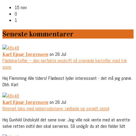
15 nov
0
1
Seneste kommentarer
on 26 Jul
Karl Ejnar Jørgensen
Flødekartofler – den perfekte opskrift på cremede kartofler med tyk
sovs
Hej Flemming Alle tiders! Flødeost lyder interessant - det må jeg prøve.
Dbh. Karl
on 26 Jul
Karl Ejnar Jørgensen
Rimmet laks med peberrodsmayo, rødbede og sprødt skind
Hej Gunhild Undskyld det sene svar. Jeg ville nok vente med at anrette
selve retten indtil den skal serveres. Så undgår du at den falder lidt