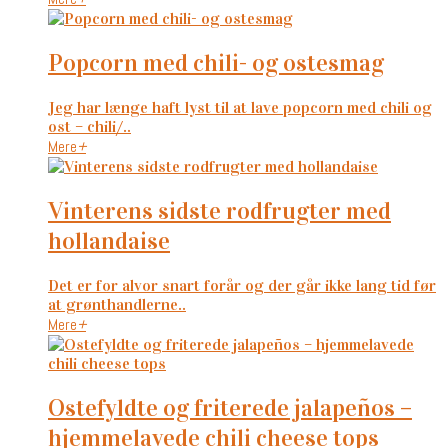
popcorn med chili- og ostesmag
Jeg har længe haft lyst til at lave popcorn med chili og
ost – chili/..
Mere
+
vinterens sidste rodfrugter med
hollandaise
Det er for alvor snart forår og der går ikke lang tid før
at grønthandlerne..
Mere
+
ostefyldte og friterede jalapeños –
hjemmelavede chili cheese tops