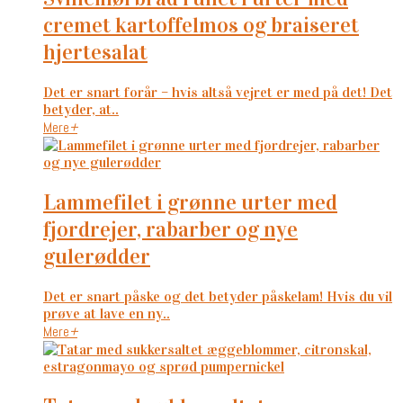
cremet kartoffelmos og braiseret
hjertesalat
Det er snart forår – hvis altså vejret er med på det! Det
betyder, at..
Mere
+
lammefilet i grønne urter med
fjordrejer, rabarber og nye
gulerødder
Det er snart påske og det betyder påskelam! Hvis du vil
prøve at lave en ny..
Mere
+