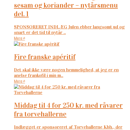
sesam og koriander – nytårsmenu
del. 1
SPONSORERET INDLÆG Julen ebber langsomt ud og
snart er det tid til nytår ..
Mere
+
fire franske apéritif
Det skal ikke være nogen hemmelighed, at jeg er en
anelse frankofil i min m..
Mere
+
middag til 4 for 250 kr. med råvarer
fra torvehallerne
Indlægget er sponsoreret af Torvehallerne Kbh., der