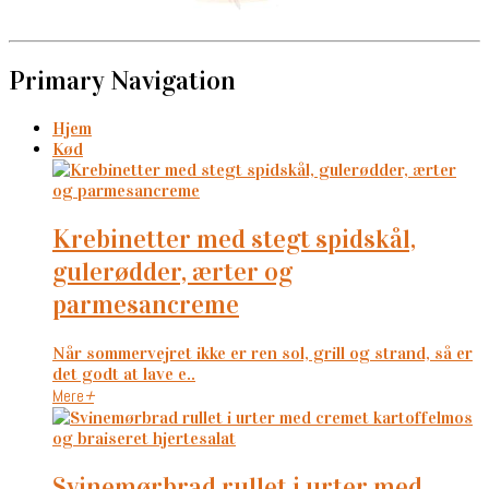
Primary Navigation
Hjem
Kød
krebinetter med stegt spidskål,
gulerødder, ærter og
parmesancreme
Når sommervejret ikke er ren sol, grill og strand, så er
det godt at lave e..
Mere
+
svinemørbrad rullet i urter med