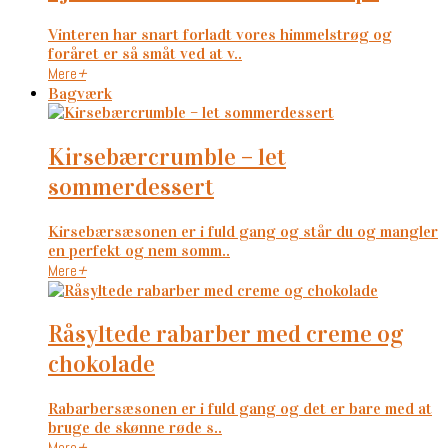
Vinteren har snart forladt vores himmelstrøg og
foråret er så småt ved at v..
Mere
+
Bagværk
kirsebærcrumble – let
sommerdessert
Kirsebærsæsonen er i fuld gang og står du og mangler
en perfekt og nem somm..
Mere
+
råsyltede rabarber med creme og
chokolade
Rabarbersæsonen er i fuld gang og det er bare med at
bruge de skønne røde s..
Mere
+