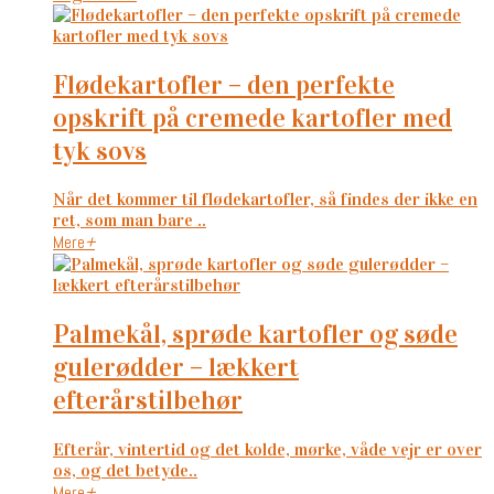
flødekartofler – den perfekte
opskrift på cremede kartofler med
tyk sovs
Når det kommer til flødekartofler, så findes der ikke en
ret, som man bare ..
Mere
+
palmekål, sprøde kartofler og søde
gulerødder – lækkert
efterårstilbehør
Efterår, vintertid og det kolde, mørke, våde vejr er over
os, og det betyde..
Mere
+