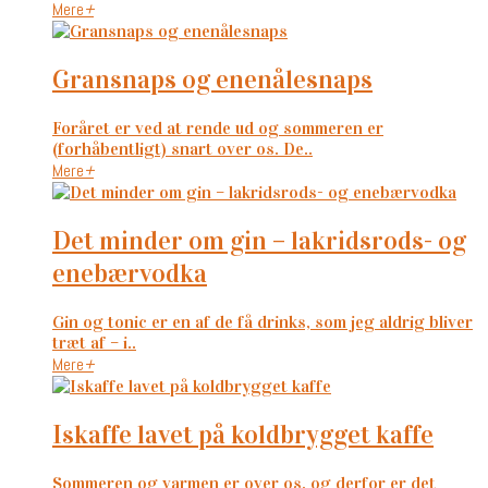
Mere
+
gransnaps og enenålesnaps
Foråret er ved at rende ud og sommeren er
(forhåbentligt) snart over os. De..
Mere
+
det minder om gin – lakridsrods- og
enebærvodka
Gin og tonic er en af de få drinks, som jeg aldrig bliver
træt af – i..
Mere
+
iskaffe lavet på koldbrygget kaffe
Sommeren og varmen er over os, og derfor er det