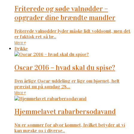
friterede og søde valnødder –
opgrader dine brændte mandler
Friterede valnødder lyder måske lidt voldsomt, men det
er faktisk ret så læ..
Mere
+
Drikke
oscar 2016 – hvad skal du spise?
Den årlige Oscar-uddeling er lige om hjørnet, helt
præcist nu på søndag 28...
Mere
+
hjemmelavet rabarbersodavand
Nu er sommer for alvor kommet, hvilket betyder at vi
kan mæske os i diverse..