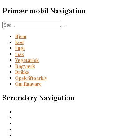
Primær mobil Navigation
Hjem
Kød
Fugl
Fisk
Vegetarisk
Bagværk
Drikke
Opskriftsarkiv
Om Raavare
Secondary Navigation