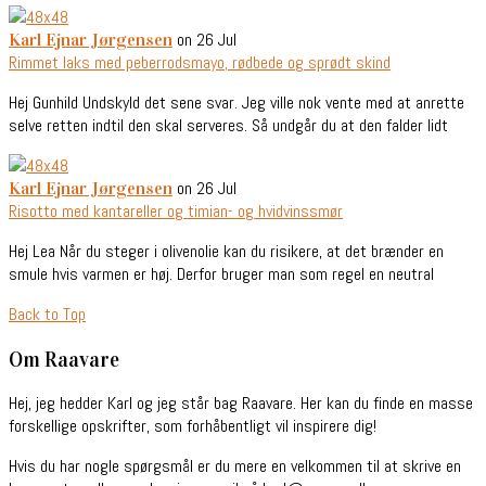
on 26 Jul
Karl Ejnar Jørgensen
Rimmet laks med peberrodsmayo, rødbede og sprødt skind
Hej Gunhild Undskyld det sene svar. Jeg ville nok vente med at anrette
selve retten indtil den skal serveres. Så undgår du at den falder lidt
on 26 Jul
Karl Ejnar Jørgensen
Risotto med kantareller og timian- og hvidvinssmør
Hej Lea Når du steger i olivenolie kan du risikere, at det brænder en
smule hvis varmen er høj. Derfor bruger man som regel en neutral
Back to Top
Om Raavare
Hej, jeg hedder Karl og jeg står bag Raavare. Her kan du finde en masse
forskellige opskrifter, som forhåbentligt vil inspirere dig!
Hvis du har nogle spørgsmål er du mere en velkommen til at skrive en