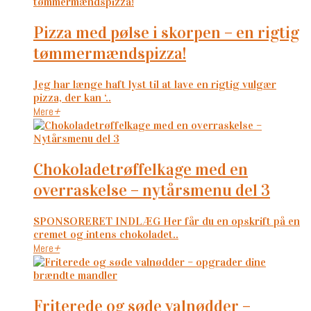
pizza med pølse i skorpen – en rigtig
tømmermændspizza!
Jeg har længe haft lyst til at lave en rigtig vulgær
pizza, der kan ‘..
Mere
+
chokoladetrøffelkage med en
overraskelse – nytårsmenu del 3
SPONSORERET INDLÆG Her får du en opskrift på en
cremet og intens chokoladet..
Mere
+
friterede og søde valnødder –