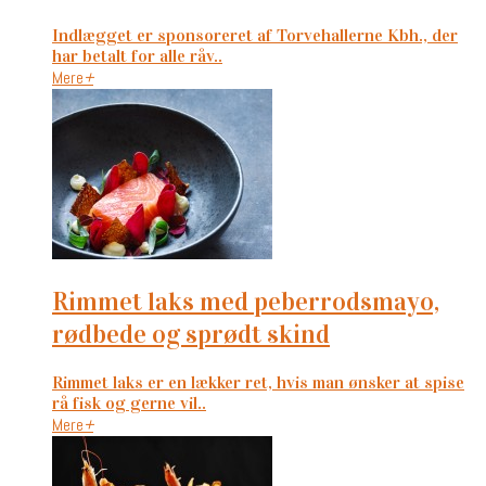
Indlægget er sponsoreret af Torvehallerne Kbh., der
har betalt for alle råv..
Mere
+
rimmet laks med peberrodsmayo,
rødbede og sprødt skind
Rimmet laks er en lækker ret, hvis man ønsker at spise
rå fisk og gerne vil..
Mere
+