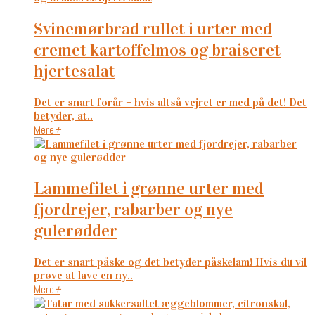
svinemørbrad rullet i urter med
cremet kartoffelmos og braiseret
hjertesalat
Det er snart forår – hvis altså vejret er med på det! Det
betyder, at..
Mere
+
lammefilet i grønne urter med
fjordrejer, rabarber og nye
gulerødder
Det er snart påske og det betyder påskelam! Hvis du vil
prøve at lave en ny..
Mere
+