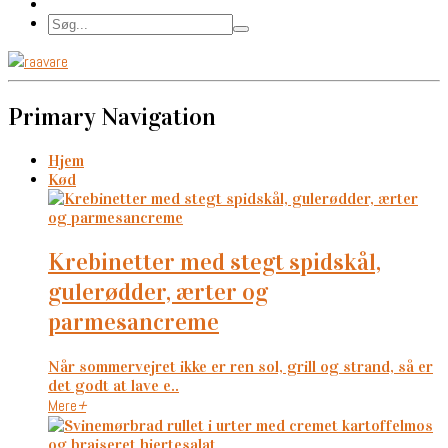
Primary Navigation
Hjem
Kød
krebinetter med stegt spidskål,
gulerødder, ærter og
parmesancreme
Når sommervejret ikke er ren sol, grill og strand, så er
det godt at lave e..
Mere
+