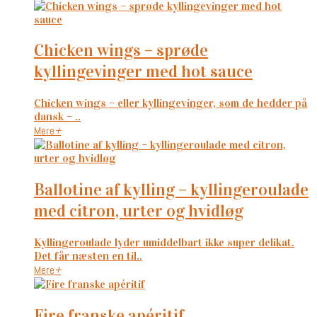
chicken wings – sprøde
kyllingevinger med hot sauce
Chicken wings – eller kyllingevinger, som de hedder på
dansk – ..
Mere
+
ballotine af kylling – kyllingeroulade
med citron, urter og hvidløg
Kyllingeroulade lyder umiddelbart ikke super delikat.
Det får næsten en til..
Mere
+
fire franske apéritif