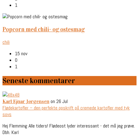
1
popcorn med chili- og ostesmag
chili
15 nov
0
1
Seneste kommentarer
on 26 Jul
Karl Ejnar Jørgensen
Flødekartofler – den perfekte opskrift på cremede kartofler med tyk
sovs
Hej Flemming Alle tiders! Flødeost lyder interessant - det må jeg prøve.
Dbh. Karl