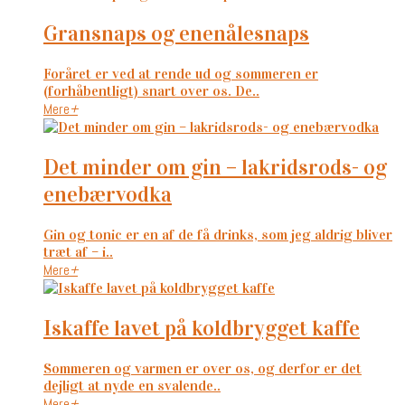
gransnaps og enenålesnaps
Foråret er ved at rende ud og sommeren er
(forhåbentligt) snart over os. De..
Mere
+
det minder om gin – lakridsrods- og
enebærvodka
Gin og tonic er en af de få drinks, som jeg aldrig bliver
træt af – i..
Mere
+
iskaffe lavet på koldbrygget kaffe
Sommeren og varmen er over os, og derfor er det
dejligt at nyde en svalende..
Mere
+