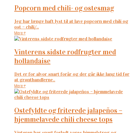
popcorn med chili- og ostesmag
Jeg har længe haft lyst til at lave popcorn med chili og
ost – chili/..
Mere
+
vinterens sidste rodfrugter med
hollandaise
Det er for alvor snart forår og der går ikke lang tid før
at grønthandlerne..
Mere
+
ostefyldte og friterede jalapeños –
hjemmelavede chili cheese tops
Vinteren har snart forladt vores himmelstrøg og