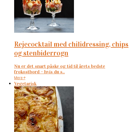
rejecocktail med chilidressing, chips
og stenbiderrogn
Nu er det snart påske og tid til årets bedste
frokostbord – hvis du s..
Mere
+
Vegetarisk