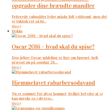
opgrader dine brændte mandler
Friterede valnødder lyder måske lidt voldsomt, men det
er faktisk ret så læ..
Mere
+
Drikke
oscar 2016 – hvad skal du spise?
Den årlige Oscar-uddeling er lige om hjørnet, helt
præcist nu på søndag 28...
Mere
+
hjemmelavet rabarbersodavand
Nu er sommer for alvor kommet, hvilket betyder at vi
kan mæske os i diverse..
Mere
+