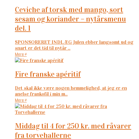
ceviche af torsk med mango, sort
sesam og koriander – nytårsmenu
del. 1
SPONSORERET INDLÆG Julen ebber langsomt ud og
snart er det tid til nytår ..
Mere
+
fire franske apéritif
Det skal ikke være nogen hemmelighed, at jeg er en
anelse frankofil i min m..
Mere
+
middag til 4 for 250 kr. med råvarer
fra torvehallerne