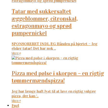
tatar med sukkersaltet
æggeblommer, citronskal,
estragonmayo og sprød
pumpernickel
SPONSORERET INDLÆG Hånden på hjertet – Jeg
elsker tatar! Det har nok ..
Mere
+
pizza med pølse i skorpen – en rigtig
tømmermændspizza!
Jeg har længe haft lyst til at lave en rigtig vulgær
pizza, der kan ‘..
Mere
+
Fugl