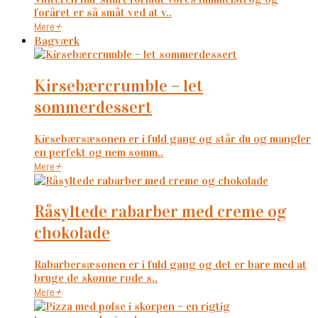
foråret er så småt ved at v..
Mere
+
Bagværk
kirsebærcrumble – let
sommerdessert
Kirsebærsæsonen er i fuld gang og står du og mangler
en perfekt og nem somm..
Mere
+
råsyltede rabarber med creme og
chokolade
Rabarbersæsonen er i fuld gang og det er bare med at
bruge de skønne røde s..
Mere
+