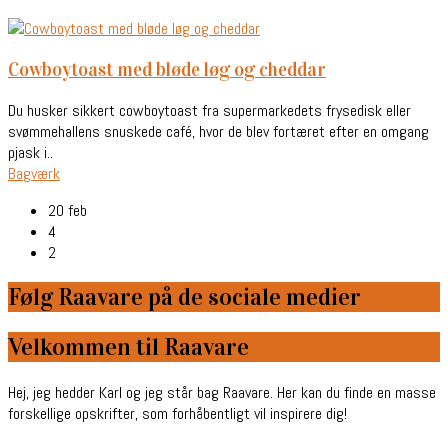
cowboytoast med bløde løg og cheddar
Du husker sikkert cowboytoast fra supermarkedets frysedisk eller
svømmehallens snuskede café, hvor de blev fortæret efter en omgang
pjask i..
Bagværk
20 feb
4
2
Følg Raavare på de sociale medier
Velkommen til Raavare
Hej, jeg hedder Karl og jeg står bag Raavare. Her kan du finde en masse
forskellige opskrifter, som forhåbentligt vil inspirere dig!