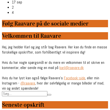
17 sep
2
4
Følg Raavare på de sociale medier
Velkommen til Raavare
Hej, jeg hedder Karl og jeg står bag Raavare. Her kan du finde en masse
forskellige opskrifter, som forhåbentligt vil inspirere dig!
Hvis du har nogle spørgsmål er du mere en velkommen til at skrive en
kommentar, eller sende mig en mail på
karl@raavare.dk
Hvis du har lyst kan også følge Raavare’s
Facebook-side
, eller min
Instagram -
@raavare
, hvor der selvfølgelig er mange billeder af mad,
vin og andet spændende!
Seneste opskrift