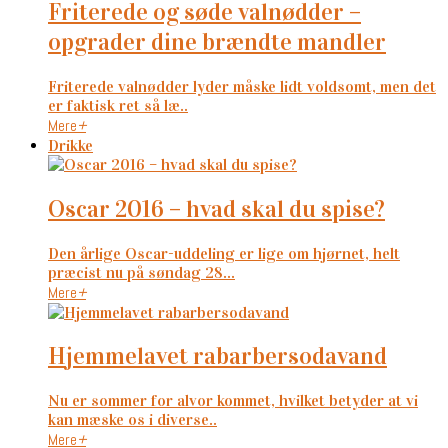
friterede og søde valnødder –
opgrader dine brændte mandler
Friterede valnødder lyder måske lidt voldsomt, men det
er faktisk ret så læ..
Mere
+
Drikke
oscar 2016 – hvad skal du spise?
Den årlige Oscar-uddeling er lige om hjørnet, helt
præcist nu på søndag 28...
Mere
+
hjemmelavet rabarbersodavand
Nu er sommer for alvor kommet, hvilket betyder at vi
kan mæske os i diverse..
Mere
+