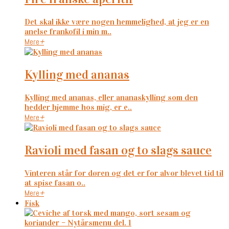
Det skal ikke være nogen hemmelighed, at jeg er en
anelse frankofil i min m..
Mere
+
kylling med ananas
Kylling med ananas, eller ananaskylling som den
hedder hjemme hos mig, er e..
Mere
+
ravioli med fasan og to slags sauce
Vinteren står for døren og det er for alvor blevet tid til
at spise fasan o..
Mere
+
Fisk