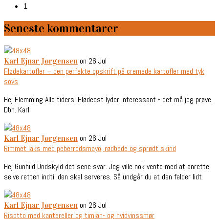
1
Seneste kommentarer
on 26 Jul
Karl Ejnar Jørgensen
Flødekartofler – den perfekte opskrift på cremede kartofler med tyk
sovs
Hej Flemming Alle tiders! Flødeost lyder interessant - det må jeg prøve.
Dbh. Karl
on 26 Jul
Karl Ejnar Jørgensen
Rimmet laks med peberrodsmayo, rødbede og sprødt skind
Hej Gunhild Undskyld det sene svar. Jeg ville nok vente med at anrette
selve retten indtil den skal serveres. Så undgår du at den falder lidt
on 26 Jul
Karl Ejnar Jørgensen
Risotto med kantareller og timian- og hvidvinssmør