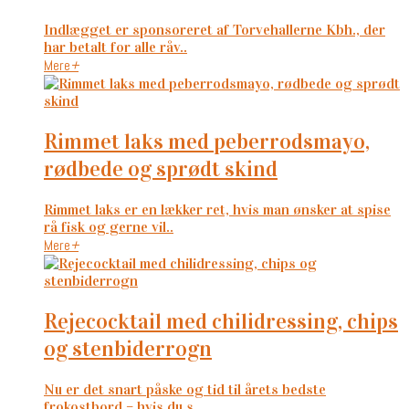
Indlægget er sponsoreret af Torvehallerne Kbh., der
har betalt for alle råv..
Mere
+
rimmet laks med peberrodsmayo,
rødbede og sprødt skind
Rimmet laks er en lækker ret, hvis man ønsker at spise
rå fisk og gerne vil..
Mere
+
rejecocktail med chilidressing, chips
og stenbiderrogn
Nu er det snart påske og tid til årets bedste
frokostbord – hvis du s..