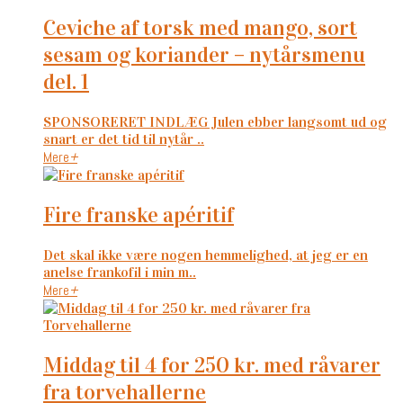
ceviche af torsk med mango, sort
sesam og koriander – nytårsmenu
del. 1
SPONSORERET INDLÆG Julen ebber langsomt ud og
snart er det tid til nytår ..
Mere
+
fire franske apéritif
Det skal ikke være nogen hemmelighed, at jeg er en
anelse frankofil i min m..
Mere
+
middag til 4 for 250 kr. med råvarer
fra torvehallerne