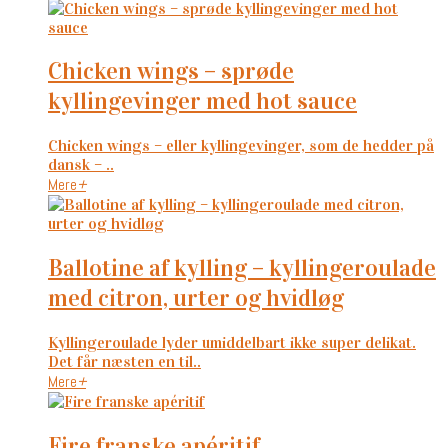
chicken wings – sprøde
kyllingevinger med hot sauce
Chicken wings – eller kyllingevinger, som de hedder på
dansk – ..
Mere
+
ballotine af kylling – kyllingeroulade
med citron, urter og hvidløg
Kyllingeroulade lyder umiddelbart ikke super delikat.
Det får næsten en til..
Mere
+
fire franske apéritif