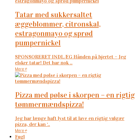
tatar med sukkersaltet
æggeblommer, citronskal,
estragonmayo og sprød
pumpernickel
SPONSORERET INDLÆG Hånden på hjertet – Jeg
elsker tatar! Det har nok ..
Mere
+
pizza med pølse i skorpen – en rigtig
tømmermændspizza!
Jeg har længe haft lyst til at lave en rigtig vulgær
pizza, der kan ‘..
Mere
+
Fugl