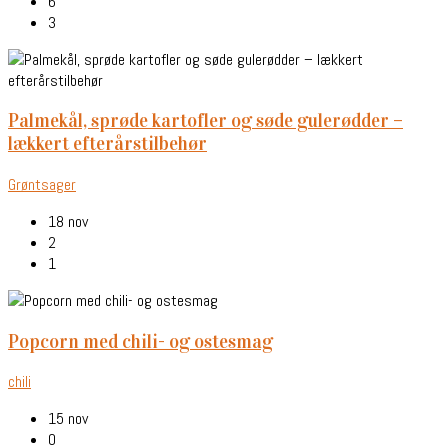
6
3
palmekål, sprøde kartofler og søde gulerødder –
lækkert efterårstilbehør
Grøntsager
18 nov
2
1
popcorn med chili- og ostesmag
chili
15 nov
0