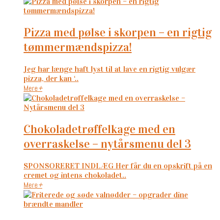
pizza med pølse i skorpen – en rigtig
tømmermændspizza!
Jeg har længe haft lyst til at lave en rigtig vulgær
pizza, der kan ‘..
Mere
+
chokoladetrøffelkage med en
overraskelse – nytårsmenu del 3
SPONSORERET INDLÆG Her får du en opskrift på en
cremet og intens chokoladet..
Mere
+