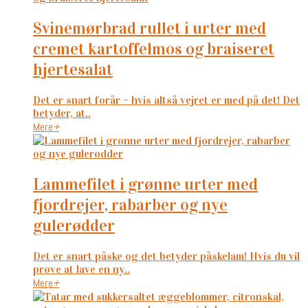
svinemørbrad rullet i urter med
cremet kartoffelmos og braiseret
hjertesalat
Det er snart forår – hvis altså vejret er med på det! Det
betyder, at..
Mere
+
lammefilet i grønne urter med
fjordrejer, rabarber og nye
gulerødder
Det er snart påske og det betyder påskelam! Hvis du vil
prøve at lave en ny..
Mere
+