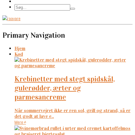
Primary Navigation
Hjem
Kød
krebinetter med stegt spidskål,
gulerødder, ærter og
parmesancreme
Når sommervejret ikke er ren sol, grill og strand, så er
det godt at lave e..
Mere
+