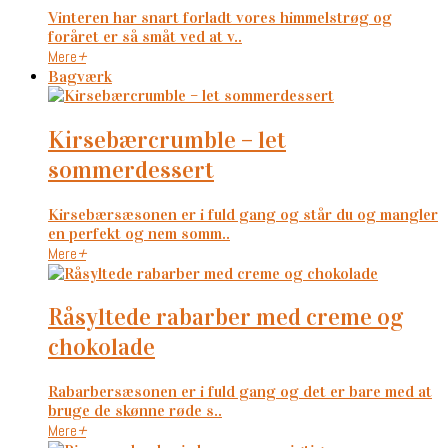
Vinteren har snart forladt vores himmelstrøg og
foråret er så småt ved at v..
Mere
+
Bagværk
kirsebærcrumble – let
sommerdessert
Kirsebærsæsonen er i fuld gang og står du og mangler
en perfekt og nem somm..
Mere
+
råsyltede rabarber med creme og
chokolade
Rabarbersæsonen er i fuld gang og det er bare med at
bruge de skønne røde s..
Mere
+