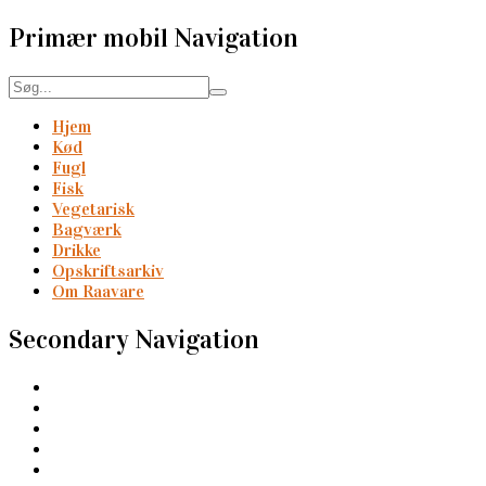
Primær mobil Navigation
Hjem
Kød
Fugl
Fisk
Vegetarisk
Bagværk
Drikke
Opskriftsarkiv
Om Raavare
Secondary Navigation