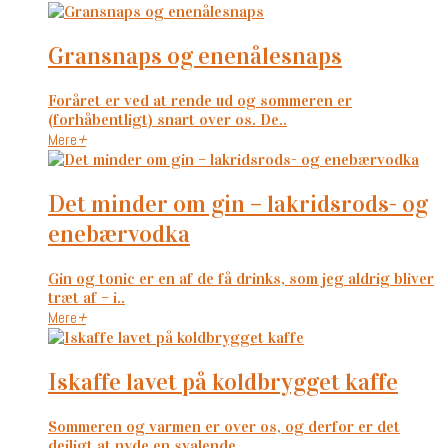
gransnaps og enenålesnaps
Foråret er ved at rende ud og sommeren er
(forhåbentligt) snart over os. De..
Mere
+
det minder om gin – lakridsrods- og
enebærvodka
Gin og tonic er en af de få drinks, som jeg aldrig bliver
træt af – i..
Mere
+
iskaffe lavet på koldbrygget kaffe
Sommeren og varmen er over os, og derfor er det
dejligt at nyde en svalende..