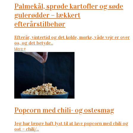
palmekål, sprøde kartofler og søde
gulerødder – lækkert
efterårstilbehør
Efterår, vintertid og det kolde, mørke, våde vejr er over
os, og det betyde..
Mere
+
popcorn med chili- og ostesmag
Jeg har længe haft lyst til at lave popcorn med chili og
ost – chili/..