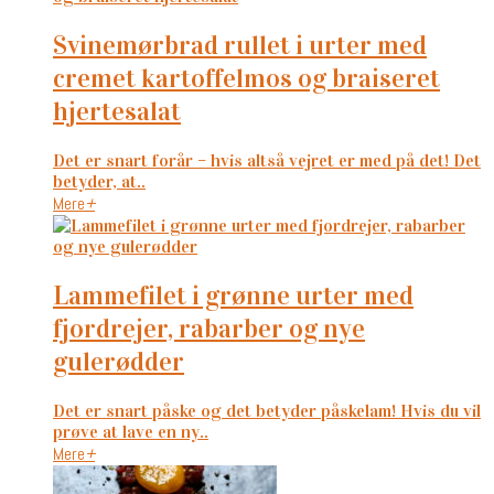
svinemørbrad rullet i urter med
cremet kartoffelmos og braiseret
hjertesalat
Det er snart forår – hvis altså vejret er med på det! Det
betyder, at..
Mere
+
lammefilet i grønne urter med
fjordrejer, rabarber og nye
gulerødder
Det er snart påske og det betyder påskelam! Hvis du vil
prøve at lave en ny..
Mere
+