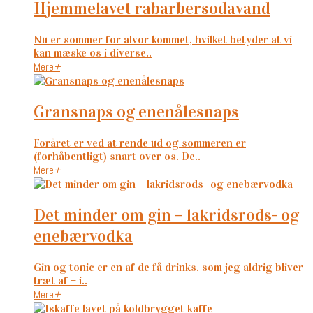
hjemmelavet rabarbersodavand
Nu er sommer for alvor kommet, hvilket betyder at vi
kan mæske os i diverse..
Mere
+
gransnaps og enenålesnaps
Foråret er ved at rende ud og sommeren er
(forhåbentligt) snart over os. De..
Mere
+
det minder om gin – lakridsrods- og
enebærvodka
Gin og tonic er en af de få drinks, som jeg aldrig bliver
træt af – i..
Mere
+