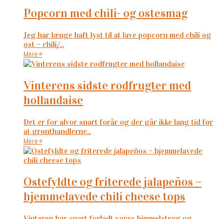
popcorn med chili- og ostesmag
Jeg har længe haft lyst til at lave popcorn med chili og
ost – chili/..
Mere
+
vinterens sidste rodfrugter med
hollandaise
Det er for alvor snart forår og der går ikke lang tid før
at grønthandlerne..
Mere
+
ostefyldte og friterede jalapeños –
hjemmelavede chili cheese tops
Vinteren har snart forladt vores himmelstrøg og