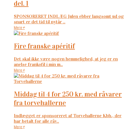
del. 1
SPONSORERET INDLÆG Julen ebber langsomt ud og
snart er det tid til nytår ..
Mere
+
fire franske apéritif
Det skal ikke være nogen hemmelighed, at jeg er en
anelse frankofil i min m..
Mere
+
middag til 4 for 250 kr. med råvarer
fra torvehallerne
Indlægget er sponsoreret af Torvehallerne Kbh., der
har betalt for alle råv..
Mere
+