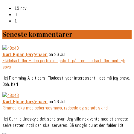
15 nov
0
1
Seneste kommentarer
on 26 Jul
Karl Ejnar Jørgensen
Flødekartofler – den perfekte opskrift på cremede kartofler med tyk
sovs
Hej Flemming Alle tiders! Flødeost lyder interessant - det må jeg prøve.
Dbh. Karl
on 26 Jul
Karl Ejnar Jørgensen
Rimmet laks med peberrodsmayo, rødbede og sprødt skind
Hej Gunhild Undskyld det sene svar. Jeg ville nok vente med at anrette
selve retten indtil den skal serveres. Så undgår du at den falder lidt