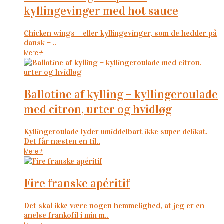
kyllingevinger med hot sauce
Chicken wings – eller kyllingevinger, som de hedder på
dansk – ..
Mere
+
ballotine af kylling – kyllingeroulade
med citron, urter og hvidløg
Kyllingeroulade lyder umiddelbart ikke super delikat.
Det får næsten en til..
Mere
+
fire franske apéritif
Det skal ikke være nogen hemmelighed, at jeg er en
anelse frankofil i min m..