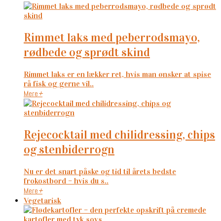
rimmet laks med peberrodsmayo,
rødbede og sprødt skind
Rimmet laks er en lækker ret, hvis man ønsker at spise
rå fisk og gerne vil..
Mere
+
rejecocktail med chilidressing, chips
og stenbiderrogn
Nu er det snart påske og tid til årets bedste
frokostbord – hvis du s..
Mere
+
Vegetarisk