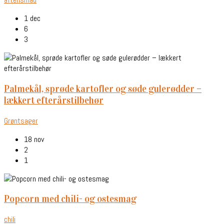
1 dec
6
3
palmekål, sprøde kartofler og søde gulerødder –
lækkert efterårstilbehør
Grøntsager
18 nov
2
1
popcorn med chili- og ostesmag
chili