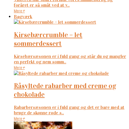
foråret er så småt ved at v..
Mere
+
Bagværk
kirsebærcrumble – let
sommerdessert
Kirsebærsæsonen er i fuld gang og står du og mangler
en perfekt og nem somm..
Mere
+
råsyltede rabarber med creme og
chokolade
Rabarbersæsonen er i fuld gang og det er bare med at
bruge de skønne røde s..
Mere
+