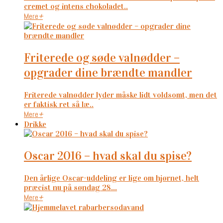
cremet og intens chokoladet..
Mere
+
friterede og søde valnødder –
opgrader dine brændte mandler
Friterede valnødder lyder måske lidt voldsomt, men det
er faktisk ret så læ..
Mere
+
Drikke
oscar 2016 – hvad skal du spise?
Den årlige Oscar-uddeling er lige om hjørnet, helt
præcist nu på søndag 28...
Mere
+