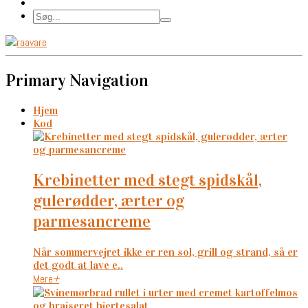
Primary Navigation
Hjem
Kød
krebinetter med stegt spidskål,
gulerødder, ærter og
parmesancreme
Når sommervejret ikke er ren sol, grill og strand, så er
det godt at lave e..
Mere
+