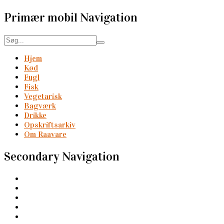
Primær mobil Navigation
Hjem
Kød
Fugl
Fisk
Vegetarisk
Bagværk
Drikke
Opskriftsarkiv
Om Raavare
Secondary Navigation