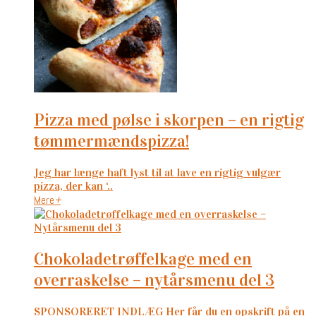
pizza med pølse i skorpen – en rigtig
tømmermændspizza!
Jeg har længe haft lyst til at lave en rigtig vulgær
pizza, der kan ‘..
Mere
+
chokoladetrøffelkage med en
overraskelse – nytårsmenu del 3
SPONSORERET INDLÆG Her får du en opskrift på en