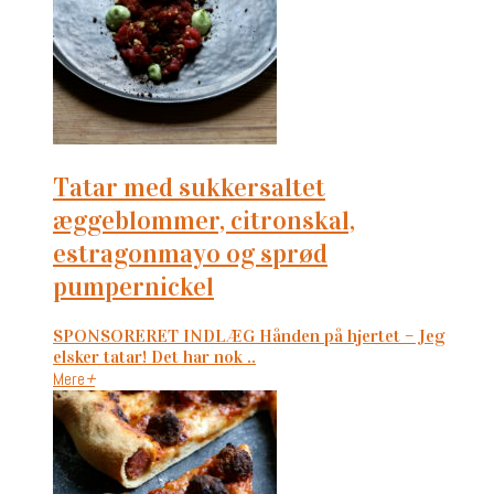
tatar med sukkersaltet
æggeblommer, citronskal,
estragonmayo og sprød
pumpernickel
SPONSORERET INDLÆG Hånden på hjertet – Jeg
elsker tatar! Det har nok ..
Mere
+