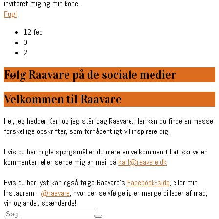
inviteret mig og min kone..
Fugl
12 feb
0
2
Følg Raavare på de sociale medier
Velkommen til Raavare
Hej, jeg hedder Karl og jeg står bag Raavare. Her kan du finde en masse
forskellige opskrifter, som forhåbentligt vil inspirere dig!
Hvis du har nogle spørgsmål er du mere en velkommen til at skrive en
kommentar, eller sende mig en mail på
karl@raavare.dk
Hvis du har lyst kan også følge Raavare’s
Facebook-side
, eller min
Instagram -
@raavare
, hvor der selvfølgelig er mange billeder af mad,
vin og andet spændende!