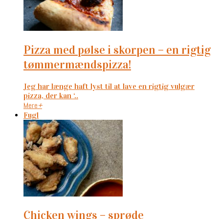
pizza med pølse i skorpen – en rigtig
tømmermændspizza!
Jeg har længe haft lyst til at lave en rigtig vulgær
pizza, der kan ‘..
Mere
+
Fugl
chicken wings – sprøde