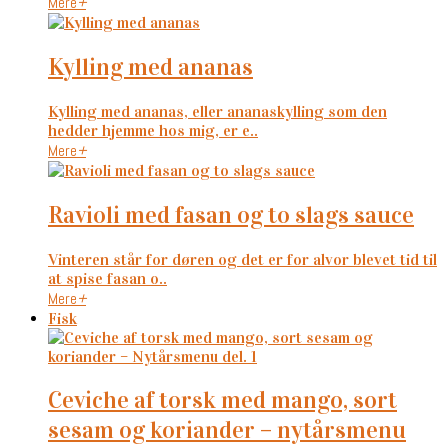
Mere
+
kylling med ananas
Kylling med ananas, eller ananaskylling som den
hedder hjemme hos mig, er e..
Mere
+
ravioli med fasan og to slags sauce
Vinteren står for døren og det er for alvor blevet tid til
at spise fasan o..
Mere
+
Fisk
ceviche af torsk med mango, sort
sesam og koriander – nytårsmenu