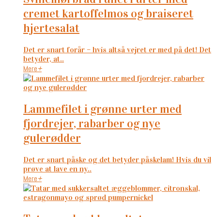
cremet kartoffelmos og braiseret
hjertesalat
Det er snart forår – hvis altså vejret er med på det! Det
betyder, at..
Mere
+
lammefilet i grønne urter med
fjordrejer, rabarber og nye
gulerødder
Det er snart påske og det betyder påskelam! Hvis du vil
prøve at lave en ny..
Mere
+