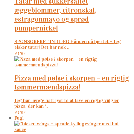
tatar med sukkersaltet
æggeblommer, citronskal,
estragonmayo og sprød
pumpernickel
SPONSORERET INDLÆG Hånden på hjertet – Jeg
elsker tatar! Det har nok ..
Mere
+
pizza med pølse i skorpen – en rigtig
tømmermændspizza!
Jeg har længe haft lyst til at lave en rigtig vulgær
pizza, der kan ‘..
Mere
+
Fugl