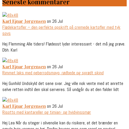
Seneste kommentarer
on 26 Jul
Karl Ejnar Jørgensen
Flødekartofler – den perfekte opskrift på cremede kartofler med tyk
sovs
Hej Flemming Alle tiders! Flødeost lyder interessant - det må jeg prøve.
Dbh. Karl
on 26 Jul
Karl Ejnar Jørgensen
Rimmet laks med peberrodsmayo, rødbede og sprødt skind
Hej Gunhild Undskyld det sene svar. Jeg ville nok vente med at anrette
selve retten indtil den skal serveres. Så undgår du at den falder lidt
on 26 Jul
Karl Ejnar Jørgensen
Risotto med kantareller og timian- og hvidvinssmør
Hej Lea Når du steger i olivenolie kan du risikere, at det brænder en
smule hvis varmen er høj. Derfor bruger man som regel en neutral