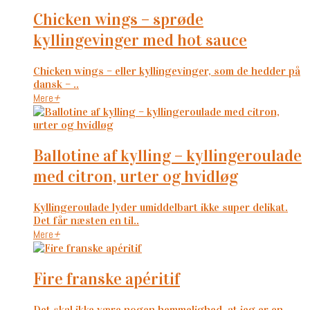
chicken wings – sprøde
kyllingevinger med hot sauce
Chicken wings – eller kyllingevinger, som de hedder på
dansk – ..
Mere
+
ballotine af kylling – kyllingeroulade
med citron, urter og hvidløg
Kyllingeroulade lyder umiddelbart ikke super delikat.
Det får næsten en til..
Mere
+
fire franske apéritif
Det skal ikke være nogen hemmelighed, at jeg er en