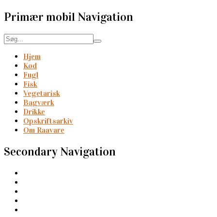
Primær mobil Navigation
Hjem
Kød
Fugl
Fisk
Vegetarisk
Bagværk
Drikke
Opskriftsarkiv
Om Raavare
Secondary Navigation