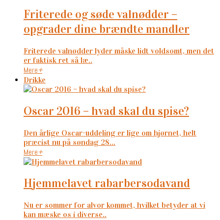
friterede og søde valnødder –
opgrader dine brændte mandler
Friterede valnødder lyder måske lidt voldsomt, men det
er faktisk ret så læ..
Mere
+
Drikke
oscar 2016 – hvad skal du spise?
Den årlige Oscar-uddeling er lige om hjørnet, helt
præcist nu på søndag 28...
Mere
+
hjemmelavet rabarbersodavand
Nu er sommer for alvor kommet, hvilket betyder at vi
kan mæske os i diverse..