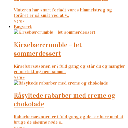
Vinteren har snart forladt vores himmelstrøg og
foråret er så småt ved at v..
Mere
+
Bagværk
kirsebærcrumble – let
sommerdessert
Kirsebærsæsonen er i fuld gang og står du og mangler
en perfekt og nem somm..
Mere
+
råsyltede rabarber med creme og
chokolade
Rabarbersæsonen er i fuld gang og det er bare med at
bruge de skønne røde s..
Mere
+