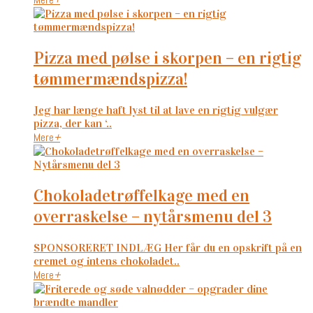
pizza med pølse i skorpen – en rigtig
tømmermændspizza!
Jeg har længe haft lyst til at lave en rigtig vulgær
pizza, der kan ‘..
Mere
+
chokoladetrøffelkage med en
overraskelse – nytårsmenu del 3
SPONSORERET INDLÆG Her får du en opskrift på en
cremet og intens chokoladet..
Mere
+