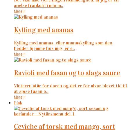
anelse frankofil i min m..
Mere
+
kylling med ananas
Kylling med ananas, eller ananaskylling som den
hedder hjemme hos mig, er e..
Mere
+
ravioli med fasan og to slags sauce
Vinteren står for døren og det er for alvor blevet tid til
at spise fasan o..
Mere
+
Fisk
ceviche af torsk med mango, sort