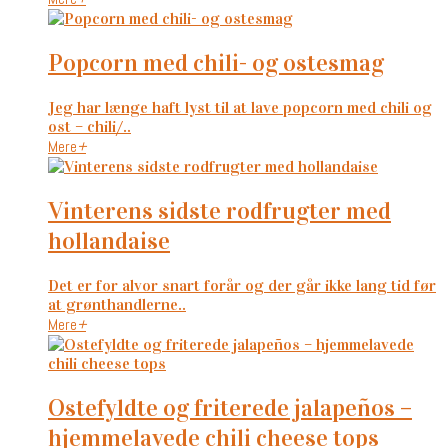
popcorn med chili- og ostesmag
Jeg har længe haft lyst til at lave popcorn med chili og
ost – chili/..
Mere
+
vinterens sidste rodfrugter med
hollandaise
Det er for alvor snart forår og der går ikke lang tid før
at grønthandlerne..
Mere
+
ostefyldte og friterede jalapeños –
hjemmelavede chili cheese tops