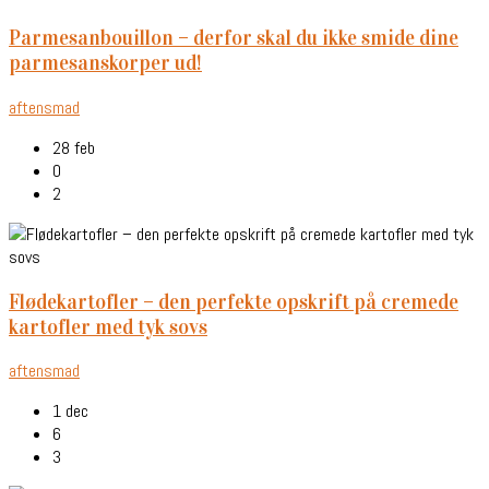
parmesanbouillon – derfor skal du ikke smide dine
parmesanskorper ud!
aftensmad
28 feb
0
2
flødekartofler – den perfekte opskrift på cremede
kartofler med tyk sovs
aftensmad
1 dec
6
3