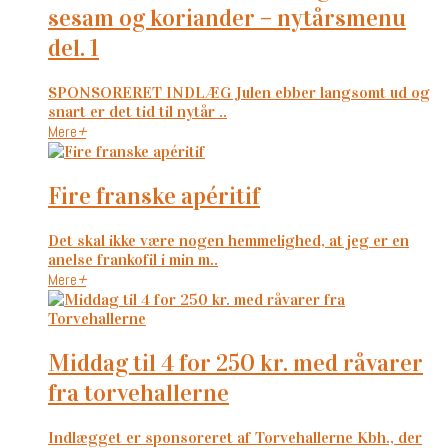
sesam og koriander – nytårsmenu
del. 1
SPONSORERET INDLÆG Julen ebber langsomt ud og
snart er det tid til nytår ..
Mere
+
fire franske apéritif
Det skal ikke være nogen hemmelighed, at jeg er en
anelse frankofil i min m..
Mere
+
middag til 4 for 250 kr. med råvarer
fra torvehallerne
Indlægget er sponsoreret af Torvehallerne Kbh., der