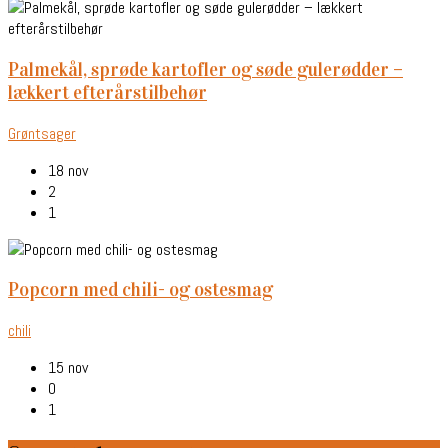
palmekål, sprøde kartofler og søde gulerødder –
lækkert efterårstilbehør
Grøntsager
18 nov
2
1
popcorn med chili- og ostesmag
chili
15 nov
0
1