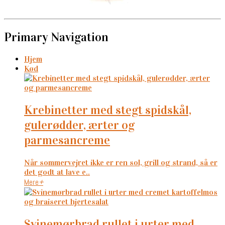
Primary Navigation
Hjem
Kød
krebinetter med stegt spidskål,
gulerødder, ærter og
parmesancreme
Når sommervejret ikke er ren sol, grill og strand, så er
det godt at lave e..
Mere
+
svinemørbrad rullet i urter med