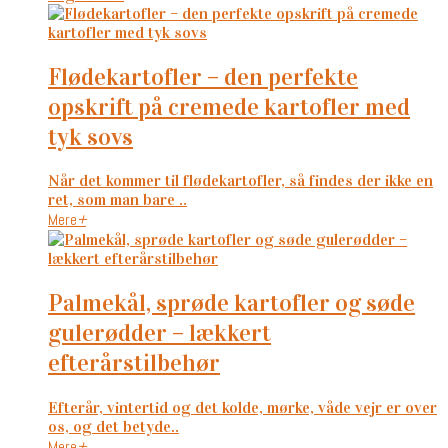
flødekartofler – den perfekte
opskrift på cremede kartofler med
tyk sovs
Når det kommer til flødekartofler, så findes der ikke en
ret, som man bare ..
Mere
+
palmekål, sprøde kartofler og søde
gulerødder – lækkert
efterårstilbehør
Efterår, vintertid og det kolde, mørke, våde vejr er over
os, og det betyde..
Mere
+