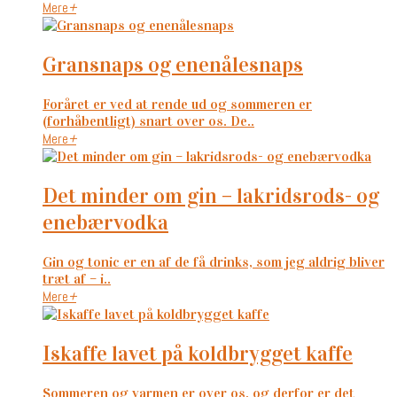
Mere
+
gransnaps og enenålesnaps
Foråret er ved at rende ud og sommeren er
(forhåbentligt) snart over os. De..
Mere
+
det minder om gin – lakridsrods- og
enebærvodka
Gin og tonic er en af de få drinks, som jeg aldrig bliver
træt af – i..
Mere
+
iskaffe lavet på koldbrygget kaffe
Sommeren og varmen er over os, og derfor er det