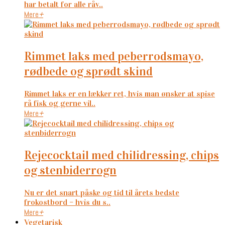
har betalt for alle råv..
Mere
+
rimmet laks med peberrodsmayo,
rødbede og sprødt skind
Rimmet laks er en lækker ret, hvis man ønsker at spise
rå fisk og gerne vil..
Mere
+
rejecocktail med chilidressing, chips
og stenbiderrogn
Nu er det snart påske og tid til årets bedste
frokostbord – hvis du s..
Mere
+
Vegetarisk