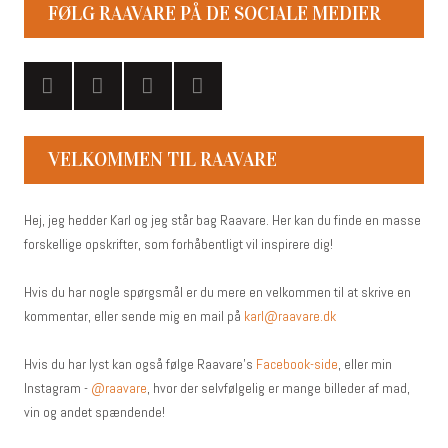
FØLG RAAVARE PÅ DE SOCIALE MEDIER
VELKOMMEN TIL RAAVARE
Hej, jeg hedder Karl og jeg står bag Raavare. Her kan du finde en masse
forskellige opskrifter, som forhåbentligt vil inspirere dig!
Hvis du har nogle spørgsmål er du mere en velkommen til at skrive en
kommentar, eller sende mig en mail på
karl@raavare.dk
Hvis du har lyst kan også følge Raavare’s
Facebook-side
, eller min
Instagram -
@raavare
, hvor der selvfølgelig er mange billeder af mad,
vin og andet spændende!