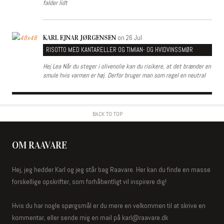
falder lidt
on 26 Jul
KARL EJNAR JØRGENSEN
RISOTTO MED KANTARELLER OG TIMIAN- OG HVIDVINSSMØR
Hej Lea Når du steger i olivenolie kan du risikere, at det brænder en
smule hvis varmen er høj. Derfor bruger man som regel en neutral
BACK TO TOP
OM RAAVARE
Hej, jeg hedder Karl og jeg står bag Raavare. Her kan du finde en masse
forskellige opskrifter, som forhåbentligt vil inspirere dig!
Hvis du har nogle spørgsmål er du mere en velkommen til at skrive en
kommentar, eller sende mig en mail på karl@raavare.dk