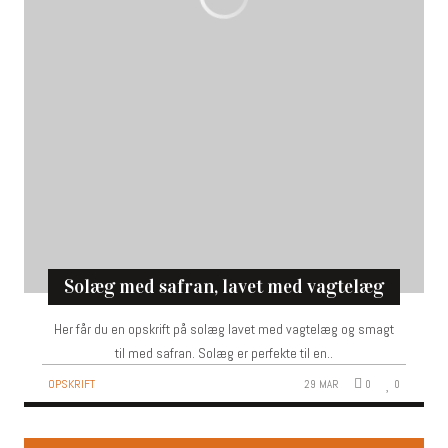
solæg med safran, lavet med vagtelæg
Her får du en opskrift på solæg lavet med vagtelæg og smagt
til med safran. Solæg er perfekte til en..
OPSKRIFT
29 MAR
0
0