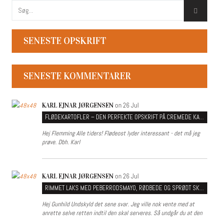
SENESTE OPSKRIFT
SENESTE KOMMENTARER
on 26 Jul
KARL EJNAR JØRGENSEN
FLØDEKARTOFLER – DEN PERFEKTE OPSKRIFT PÅ CREMEDE KARTOFLER MED TYK SOVS
Hej Flemming Alle tiders! Flødeost lyder interessant - det må jeg
prøve. Dbh. Karl
on 26 Jul
KARL EJNAR JØRGENSEN
RIMMET LAKS MED PEBERRODSMAYO, RØDBEDE OG SPRØDT SKIND
Hej Gunhild Undskyld det sene svar. Jeg ville nok vente med at
anrette selve retten indtil den skal serveres. Så undgår du at den