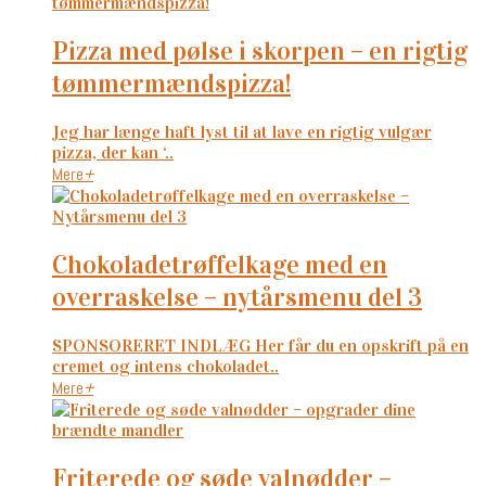
pizza med pølse i skorpen – en rigtig
tømmermændspizza!
Jeg har længe haft lyst til at lave en rigtig vulgær
pizza, der kan ‘..
Mere
+
chokoladetrøffelkage med en
overraskelse – nytårsmenu del 3
SPONSORERET INDLÆG Her får du en opskrift på en
cremet og intens chokoladet..
Mere
+
friterede og søde valnødder –