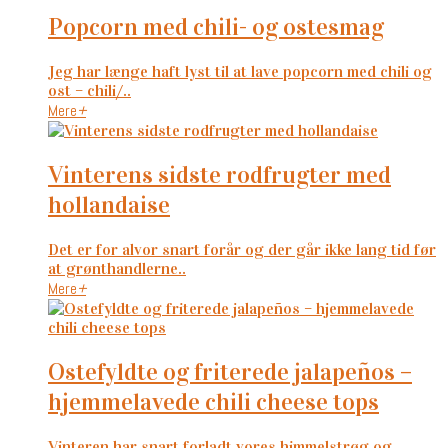
popcorn med chili- og ostesmag
Jeg har længe haft lyst til at lave popcorn med chili og
ost – chili/..
Mere
+
vinterens sidste rodfrugter med
hollandaise
Det er for alvor snart forår og der går ikke lang tid før
at grønthandlerne..
Mere
+
ostefyldte og friterede jalapeños –
hjemmelavede chili cheese tops
Vinteren har snart forladt vores himmelstrøg og