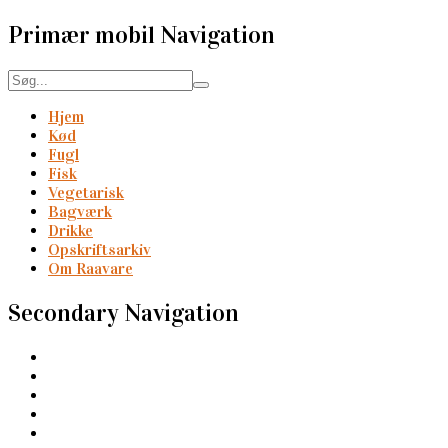
Primær mobil Navigation
Hjem
Kød
Fugl
Fisk
Vegetarisk
Bagværk
Drikke
Opskriftsarkiv
Om Raavare
Secondary Navigation