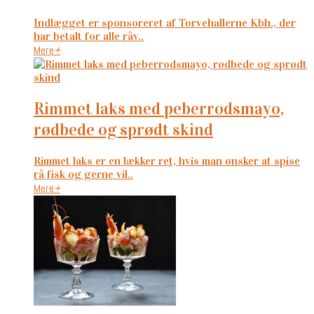
Indlægget er sponsoreret af Torvehallerne Kbh., der
har betalt for alle råv..
Mere
+
rimmet laks med peberrodsmayo,
rødbede og sprødt skind
Rimmet laks er en lækker ret, hvis man ønsker at spise
rå fisk og gerne vil..
Mere
+