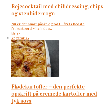
rejecocktail med chilidressing, chips
og stenbiderrogn
Nu er det snart påske og tid til årets bedste
frokostbord – hvis du s..
Mere
+
Vegetarisk
flødekartofler – den perfekte
opskrift på cremede kartofler med
tyk sovs