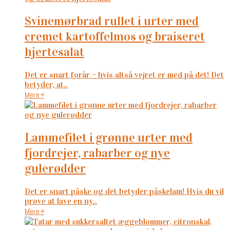
svinemørbrad rullet i urter med
cremet kartoffelmos og braiseret
hjertesalat
Det er snart forår – hvis altså vejret er med på det! Det
betyder, at..
Mere
+
lammefilet i grønne urter med
fjordrejer, rabarber og nye
gulerødder
Det er snart påske og det betyder påskelam! Hvis du vil
prøve at lave en ny..
Mere
+