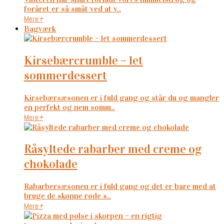
foråret er så småt ved at v..
Mere
+
Bagværk
kirsebærcrumble – let
sommerdessert
Kirsebærsæsonen er i fuld gang og står du og mangler
en perfekt og nem somm..
Mere
+
råsyltede rabarber med creme og
chokolade
Rabarbersæsonen er i fuld gang og det er bare med at
bruge de skønne røde s..
Mere
+