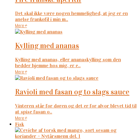
Det skal ikke være nogen hemmelighed, at jeg er en
anelse frankofil i min m..
Mere
+
kylling med ananas
Kylling med ananas, eller ananaskylling som den
hedder hjemme hos mig, er e..
Mere
+
ravioli med fasan og to slags sauce
Vinteren står for døren og det er for alvor blevet tid til
at spise fasan o..
Mere
+
Fisk