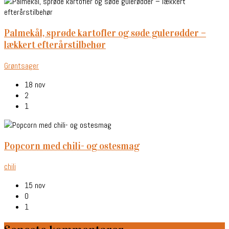
palmekål, sprøde kartofler og søde gulerødder –
lækkert efterårstilbehør
Grøntsager
18 nov
2
1
popcorn med chili- og ostesmag
chili
15 nov
0
1