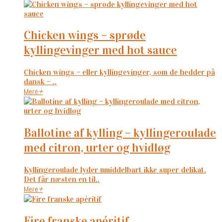
chicken wings – sprøde
kyllingevinger med hot sauce
Chicken wings – eller kyllingevinger, som de hedder på
dansk – ..
Mere
+
ballotine af kylling – kyllingeroulade
med citron, urter og hvidløg
Kyllingeroulade lyder umiddelbart ikke super delikat.
Det får næsten en til..
Mere
+
fire franske apéritif