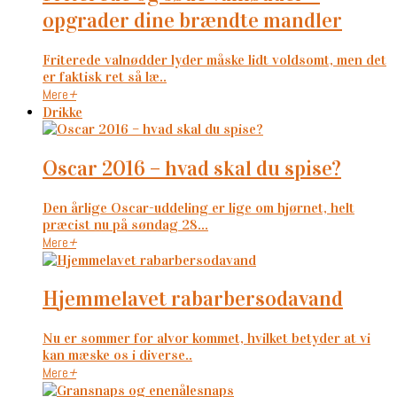
opgrader dine brændte mandler
Friterede valnødder lyder måske lidt voldsomt, men det
er faktisk ret så læ..
Mere
+
Drikke
oscar 2016 – hvad skal du spise?
Den årlige Oscar-uddeling er lige om hjørnet, helt
præcist nu på søndag 28...
Mere
+
hjemmelavet rabarbersodavand
Nu er sommer for alvor kommet, hvilket betyder at vi
kan mæske os i diverse..
Mere
+