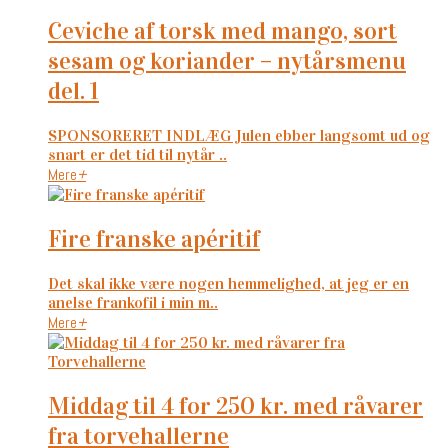
ceviche af torsk med mango, sort
sesam og koriander – nytårsmenu
del. 1
SPONSORERET INDLÆG Julen ebber langsomt ud og
snart er det tid til nytår ..
Mere
+
fire franske apéritif
Det skal ikke være nogen hemmelighed, at jeg er en
anelse frankofil i min m..
Mere
+
middag til 4 for 250 kr. med råvarer
fra torvehallerne