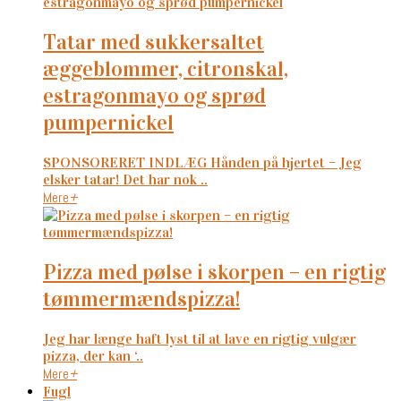
tatar med sukkersaltet
æggeblommer, citronskal,
estragonmayo og sprød
pumpernickel
SPONSORERET INDLÆG Hånden på hjertet – Jeg
elsker tatar! Det har nok ..
Mere
+
pizza med pølse i skorpen – en rigtig
tømmermændspizza!
Jeg har længe haft lyst til at lave en rigtig vulgær
pizza, der kan ‘..
Mere
+
Fugl