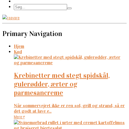
Primary Navigation
Hjem
Kød
krebinetter med stegt spidskål,
gulerødder, ærter og
parmesancreme
Når sommervejret ikke er ren sol, grill og strand, så er
det godt at lave e..
Mere
+