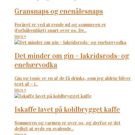
gransnaps og enenålesnaps
Foråret er ved at rende ud og sommeren er
(forhåbentligt) snart over os. De..
Mere
+
det minder om gin – lakridsrods- og
enebærvodka
Gin og tonic er en af de få drinks, som jeg aldrig bliver
træt af – i..
Mere
+
iskaffe lavet på koldbrygget kaffe
Sommeren og varmen er over os, og derfor er det
dejligt at nyde en svalende..
Mere
+