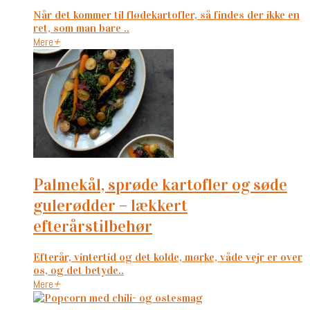
Når det kommer til flødekartofler, så findes der ikke en
ret, som man bare ..
Mere
+
palmekål, sprøde kartofler og søde
gulerødder – lækkert
efterårstilbehør
Efterår, vintertid og det kolde, mørke, våde vejr er over
os, og det betyde..
Mere
+