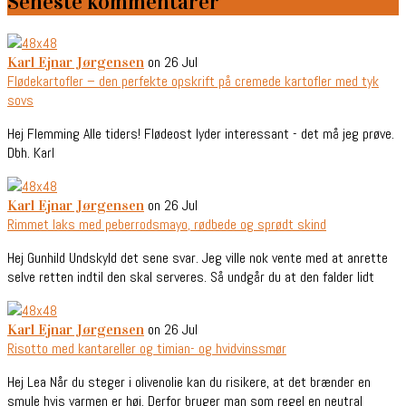
Seneste kommentarer
on 26 Jul
Karl Ejnar Jørgensen
Flødekartofler – den perfekte opskrift på cremede kartofler med tyk
sovs
Hej Flemming Alle tiders! Flødeost lyder interessant - det må jeg prøve.
Dbh. Karl
on 26 Jul
Karl Ejnar Jørgensen
Rimmet laks med peberrodsmayo, rødbede og sprødt skind
Hej Gunhild Undskyld det sene svar. Jeg ville nok vente med at anrette
selve retten indtil den skal serveres. Så undgår du at den falder lidt
on 26 Jul
Karl Ejnar Jørgensen
Risotto med kantareller og timian- og hvidvinssmør
Hej Lea Når du steger i olivenolie kan du risikere, at det brænder en
smule hvis varmen er høj. Derfor bruger man som regel en neutral