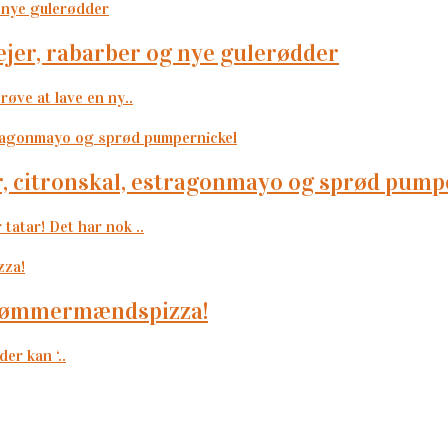
ejer, rabarber og nye gulerødder
røve at lave en ny..
, citronskal, estragonmayo og sprød pump
tar! Det har nok ..
ig tømmermændspizza!
der kan ‘..