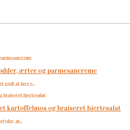
erødder, ærter og parmesancreme
t godt at lave e..
et kartoffelmos og braiseret hjertesalat
etyder, at..