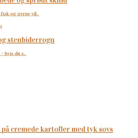
fisk og gerne vil..
s og stenbiderrogn
– hvis du s..
ft på cremede kartofler med tyk sovs