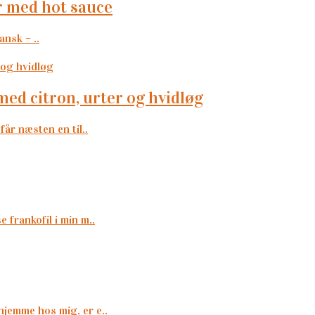
r med hot sauce
nsk – ..
 med citron, urter og hvidløg
får næsten en til..
 frankofil i min m..
hjemme hos mig, er e..