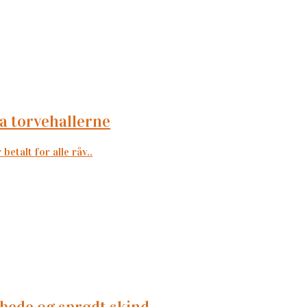
fra torvehallerne
etalt for alle råv..
bede og sprødt skind