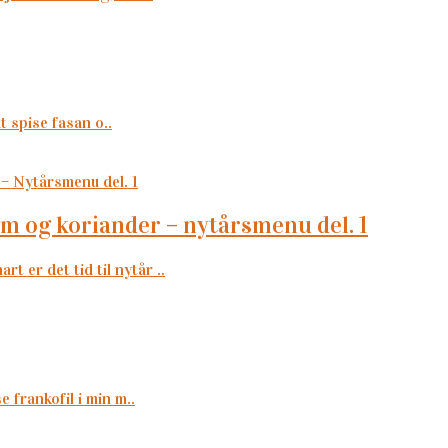
t spise fasan o..
am og koriander – nytårsmenu del. 1
r det tid til nytår ..
 frankofil i min m..