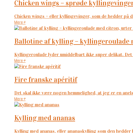
chicken wings – sprøde kyllingevinge
Chicken wings – eller kyllingevinger, som de hedder på da
Mere
+
ballotine af kylling – kyllingeroulade
Kyllingeroulade lyder umiddelbart ikke super delikat. Det 
Mere
+
fire franske apéritif
Det skal ikke være nogen hemmelighed, at jeg er en anelse
Mere
+
kylling med ananas
Kylling med ananas, eller ananaskylling som den hedder 