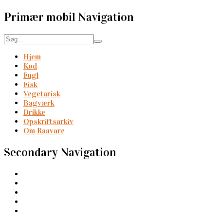
Primær mobil Navigation
Hjem
Kød
Fugl
Fisk
Vegetarisk
Bagværk
Drikke
Opskriftsarkiv
Om Raavare
Secondary Navigation