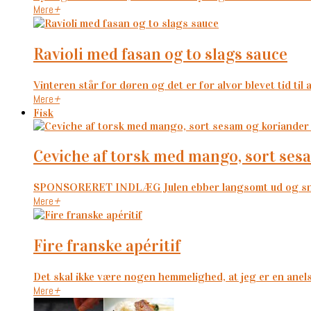
Mere
+
ravioli med fasan og to slags sauce
Vinteren står for døren og det er for alvor blevet tid til a
Mere
+
Fisk
ceviche af torsk med mango, sort ses
SPONSORERET INDLÆG Julen ebber langsomt ud og snart e
Mere
+
fire franske apéritif
Det skal ikke være nogen hemmelighed, at jeg er en anelse
Mere
+