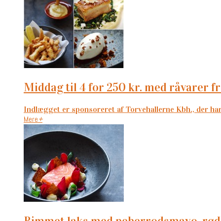
middag til 4 for 250 kr. med råvarer 
Indlægget er sponsoreret af Torvehallerne Kbh., der har b
Mere
+
rimmet laks med peberrodsmayo, rød