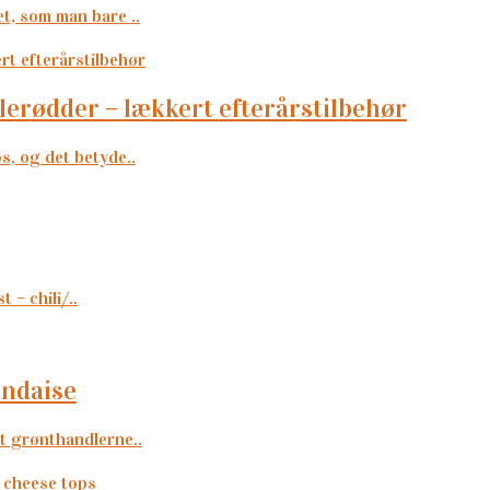
et, som man bare ..
ulerødder – lækkert efterårstilbehør
os, og det betyde..
 – chili/..
andaise
at grønthandlerne..