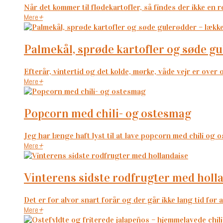
Når det kommer til flødekartofler, så findes der ikke en r
Mere
+
palmekål, sprøde kartofler og søde g
Efterår, vintertid og det kolde, mørke, våde vejr er over 
Mere
+
popcorn med chili- og ostesmag
Jeg har længe haft lyst til at lave popcorn med chili og ost
Mere
+
vinterens sidste rodfrugter med holl
Det er for alvor snart forår og der går ikke lang tid før 
Mere
+