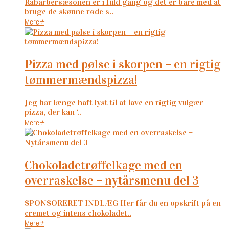
Rabarbersæsonen er i fuld gang og det er bare med at
bruge de skønne røde s..
Mere
+
pizza med pølse i skorpen – en rigtig
tømmermændspizza!
Jeg har længe haft lyst til at lave en rigtig vulgær
pizza, der kan ‘..
Mere
+
chokoladetrøffelkage med en
overraskelse – nytårsmenu del 3
SPONSORERET INDLÆG Her får du en opskrift på en
cremet og intens chokoladet..
Mere
+