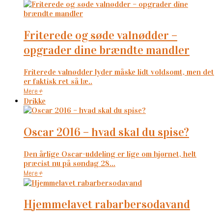
friterede og søde valnødder –
opgrader dine brændte mandler
Friterede valnødder lyder måske lidt voldsomt, men det
er faktisk ret så læ..
Mere
+
Drikke
oscar 2016 – hvad skal du spise?
Den årlige Oscar-uddeling er lige om hjørnet, helt
præcist nu på søndag 28...
Mere
+
hjemmelavet rabarbersodavand