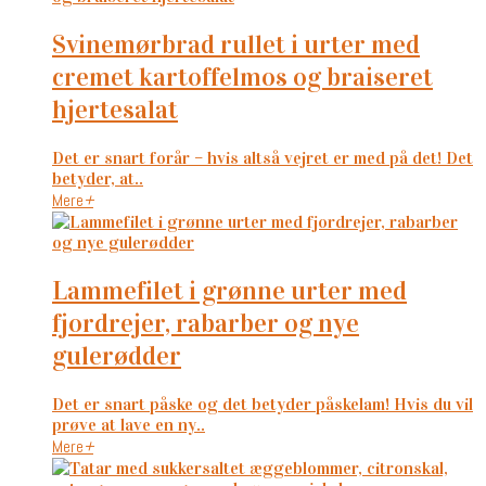
svinemørbrad rullet i urter med
cremet kartoffelmos og braiseret
hjertesalat
Det er snart forår – hvis altså vejret er med på det! Det
betyder, at..
Mere
+
lammefilet i grønne urter med
fjordrejer, rabarber og nye
gulerødder
Det er snart påske og det betyder påskelam! Hvis du vil
prøve at lave en ny..
Mere
+