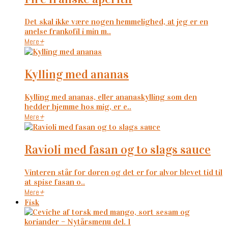
Det skal ikke være nogen hemmelighed, at jeg er en
anelse frankofil i min m..
Mere
+
kylling med ananas
Kylling med ananas, eller ananaskylling som den
hedder hjemme hos mig, er e..
Mere
+
ravioli med fasan og to slags sauce
Vinteren står for døren og det er for alvor blevet tid til
at spise fasan o..
Mere
+
Fisk