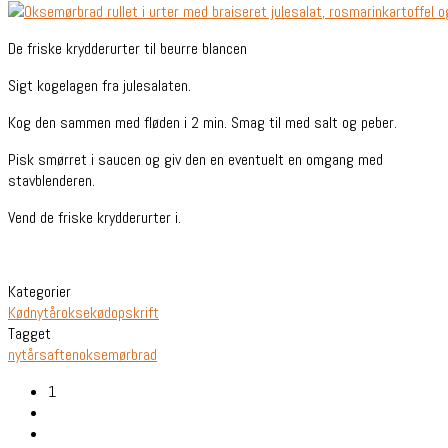
De friske krydderurter til beurre blancen
Sigt kogelagen fra julesalaten.
Kog den sammen med fløden i 2 min. Smag til med salt og peber.
Pisk smørret i saucen og giv den en eventuelt en omgang med
stavblenderen.
Vend de friske krydderurter i.
Kategorier
Kød
nytår
oksekød
opskrift
Tagget
nytårsaften
oksemørbrad
1