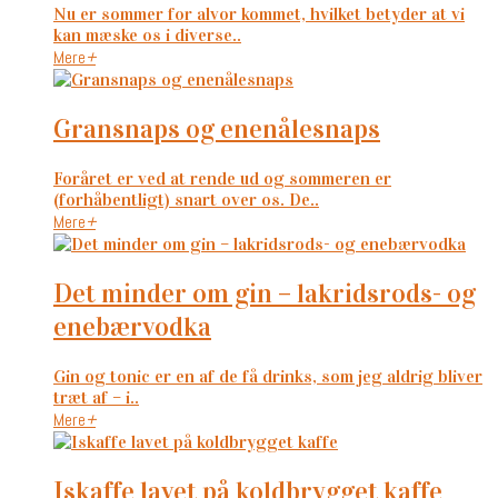
Nu er sommer for alvor kommet, hvilket betyder at vi
kan mæske os i diverse..
Mere
+
gransnaps og enenålesnaps
Foråret er ved at rende ud og sommeren er
(forhåbentligt) snart over os. De..
Mere
+
det minder om gin – lakridsrods- og
enebærvodka
Gin og tonic er en af de få drinks, som jeg aldrig bliver
træt af – i..
Mere
+
iskaffe lavet på koldbrygget kaffe