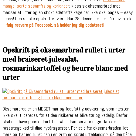
mango, sorte sesamfrø og koriander
; klassisk oksemørbrad med
masser af urter og en chokoladetrøffelkage der ikke skal bages – easy
peasy! Den sidste opskrift vil være klar 28. december her på raavare.dk
–
følg raavare på Facebook, så holder jeg dig opdateret!
Opskrift på oksemørbrad rullet i urter
med braiseret julesalat,
rosmarinkartoffel og beurre blanc med
urter
Oksemørbrad er en MEGET mør og fedtfattig udskæring, som næsten
ikke skal tilberedes før at den risikerer at blive tør og kedelig. Derfor
skal den have ganske kort tid, så du kan servere noget lækkert
rosastegt kød til dine nytårsgæster. For at pifte oksemørbraden lidt
mere op, har jeg rullet den i en grøn og sprød urteblanding, så den både