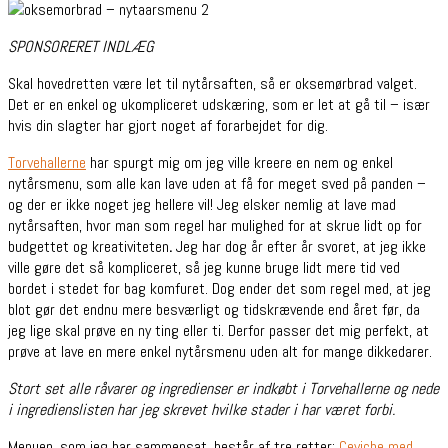
SPONSORERET INDLÆG
Skal hovedretten være let til nytårsaften, så er oksemørbrad valget.
Det er en enkel og ukompliceret udskæring, som er let at gå til – især
hvis din slagter har gjort noget af forarbejdet for dig.
Torvehallerne
har spurgt mig om jeg ville kreere en nem og enkel
nytårsmenu, som alle kan lave uden at få for meget sved på panden –
og der er ikke noget jeg hellere vil! Jeg elsker nemlig at lave mad
nytårsaften, hvor man som regel har mulighed for at skrue lidt op for
budgettet og kreativiteten
.
Jeg har dog år efter år svoret, at jeg ikke
ville gøre det så kompliceret, så jeg kunne bruge lidt mere tid ved
bordet i stedet for bag komfuret. Dog ender det som regel med, at jeg
blot gør det endnu mere besværligt og tidskrævende end året før, da
jeg lige skal prøve en ny ting eller ti. Derfor passer det mig perfekt, at
prøve at lave en mere enkel nytårsmenu uden alt for mange dikkedarer.
Stort set alle råvarer og ingredienser er indkøbt i Torvehallerne og nede
i ingredienslisten har jeg skrevet hvilke stader i har været forbi.
Menuen, som jeg har sammensat, består af tre retter:
Ceviche med