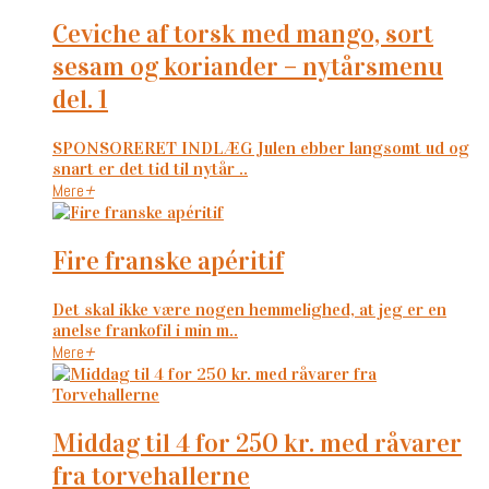
ceviche af torsk med mango, sort
sesam og koriander – nytårsmenu
del. 1
SPONSORERET INDLÆG Julen ebber langsomt ud og
snart er det tid til nytår ..
Mere
+
fire franske apéritif
Det skal ikke være nogen hemmelighed, at jeg er en
anelse frankofil i min m..
Mere
+
middag til 4 for 250 kr. med råvarer
fra torvehallerne