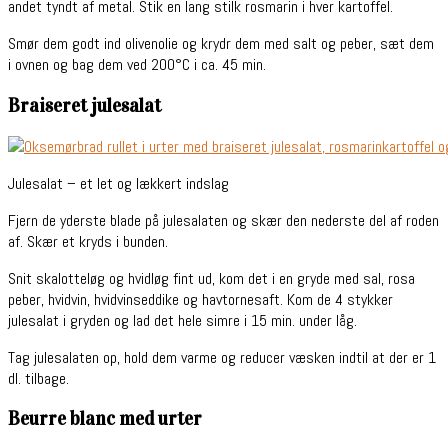
andet tyndt af metal. Stik en lang stilk rosmarin i hver kartoffel.
Smør dem godt ind olivenolie og krydr dem med salt og peber, sæt dem
i ovnen og bag dem ved 200°C i ca. 45 min.
Braiseret julesalat
Julesalat – et let og lækkert indslag
Fjern de yderste blade på julesalaten og skær den nederste del af roden
af. Skær et kryds i bunden.
Snit skalotteløg og hvidløg fint ud, kom det i en gryde med sal, rosa
peber, hvidvin, hvidvinseddike og havtornesaft. Kom de 4 stykker
julesalat i gryden og lad det hele simre i 15 min. under låg.
Tag julesalaten op, hold dem varme og reducer væsken indtil at der er 1
dl. tilbage.
Beurre blanc med urter