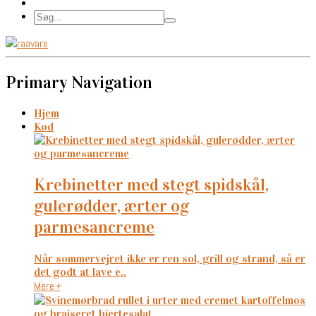
Primary Navigation
Hjem
Kød
krebinetter med stegt spidskål,
gulerødder, ærter og
parmesancreme
Når sommervejret ikke er ren sol, grill og strand, så er
det godt at lave e..
Mere
+