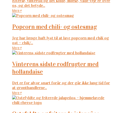
Efterår, vintertid og det kolde, mørke, våde vejr er over
os, og det betyde..
Mere
+
popcorn med chili- og ostesmag
Jeg har længe haft lyst til at lave popcorn med chili og
ost – chili/..
Mere
+
vinterens sidste rodfrugter med
hollandaise
Det er for alvor snart forår og der går ikke lang tid før
at grønthandlerne..
Mere
+