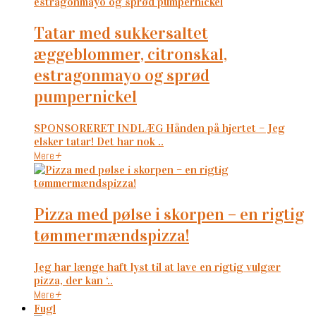
tatar med sukkersaltet
æggeblommer, citronskal,
estragonmayo og sprød
pumpernickel
SPONSORERET INDLÆG Hånden på hjertet – Jeg
elsker tatar! Det har nok ..
Mere
+
pizza med pølse i skorpen – en rigtig
tømmermændspizza!
Jeg har længe haft lyst til at lave en rigtig vulgær
pizza, der kan ‘..
Mere
+
Fugl