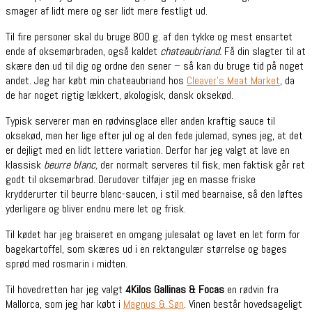
smager af lidt mere og ser lidt mere festligt ud.
Til fire personer skal du bruge 800 g. af den tykke og mest ensartet
ende af oksemørbraden, også kaldet
chateaubriand.
Få din slagter til at
skære den ud til dig og ordne den sener – så kan du bruge tid på noget
andet. Jeg har købt min chateaubriand hos
Cleaver’s Meat Market
, da
de har noget rigtig lækkert, økologisk, dansk oksekød.
Typisk serverer man en rødvinsglace eller anden kraftig sauce til
oksekød, men her lige efter jul og al den fede julemad, synes jeg, at det
er dejligt med en lidt lettere variation. Derfor har jeg valgt at lave en
klassisk
beurre blanc,
der normalt serveres til fisk, men faktisk går ret
godt til oksemørbrad. Derudover tilføjer jeg en masse friske
krydderurter til beurre blanc-saucen, i stil med bearnaise, så den løftes
yderligere og bliver endnu mere let og frisk.
Til kødet har jeg braiseret en omgang julesalat og lavet en let form for
bagekartoffel, som skæres ud i en rektangulær størrelse og bages
sprød med rosmarin i midten.
Til hovedretten har jeg valgt
4Kilos Gallinas & Focas
en rødvin fra
Mallorca, som jeg har købt i
Magnus & Søn
. Vinen består hovedsageligt