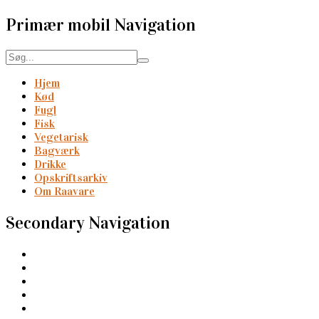
Primær mobil Navigation
Hjem
Kød
Fugl
Fisk
Vegetarisk
Bagværk
Drikke
Opskriftsarkiv
Om Raavare
Secondary Navigation