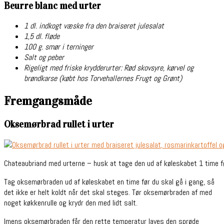
Beurre blanc med urter
1 dl. indkogt væske fra den braiseret julesalat
1,5 dl. fløde
100 g. smør i terninger
Salt og peber
Rigeligt med friske krydderurter: Rød skovsyre, kørvel og
brøndkarse (købt hos Torvehallernes Frugt og Grønt)
Fremgangsmåde
Oksemørbrad rullet i urter
Chateaubriand med urterne – husk at tage den ud af køleskabet 1 time f
Tag oksemørbraden ud af køleskabet en time før du skal gå i gang, så
det ikke er helt koldt når det skal steges. Tør oksemørbraden af med
noget køkkenrulle og krydr den med lidt salt.
Imens oksemørbraden får den rette temperatur laves den sprøde