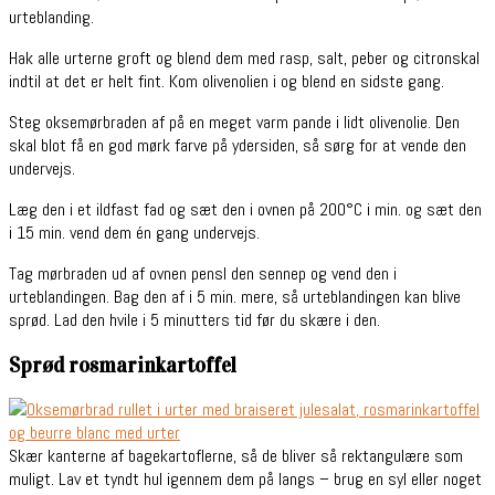
urteblanding.
Hak alle urterne groft og blend dem med rasp, salt, peber og citronskal
indtil at det er helt fint. Kom olivenolien i og blend en sidste gang.
Steg oksemørbraden af på en meget varm pande i lidt olivenolie. Den
skal blot få en god mørk farve på ydersiden, så sørg for at vende den
undervejs.
Læg den i et ildfast fad og sæt den i ovnen på 200°C i min. og sæt den
i 15 min. vend dem én gang undervejs.
Tag mørbraden ud af ovnen pensl den sennep og vend den i
urteblandingen. Bag den af i 5 min. mere, så urteblandingen kan blive
sprød. Lad den hvile i 5 minutters tid før du skære i den.
Sprød rosmarinkartoffel
Skær kanterne af bagekartoflerne, så de bliver så rektangulære som
muligt. Lav et tyndt hul igennem dem på langs – brug en syl eller noget