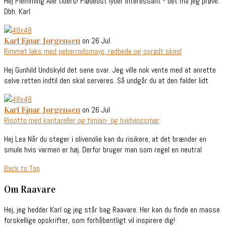
Hej Flemming Alle tiders! Flødeost lyder interessant - det må jeg prøve.
Dbh. Karl
on 26 Jul
Karl Ejnar Jørgensen
Rimmet laks med peberrodsmayo, rødbede og sprødt skind
Hej Gunhild Undskyld det sene svar. Jeg ville nok vente med at anrette
selve retten indtil den skal serveres. Så undgår du at den falder lidt
on 26 Jul
Karl Ejnar Jørgensen
Risotto med kantareller og timian- og hvidvinssmør
Hej Lea Når du steger i olivenolie kan du risikere, at det brænder en
smule hvis varmen er høj. Derfor bruger man som regel en neutral
Back to Top
Om Raavare
Hej, jeg hedder Karl og jeg står bag Raavare. Her kan du finde en masse
forskellige opskrifter, som forhåbentligt vil inspirere dig!