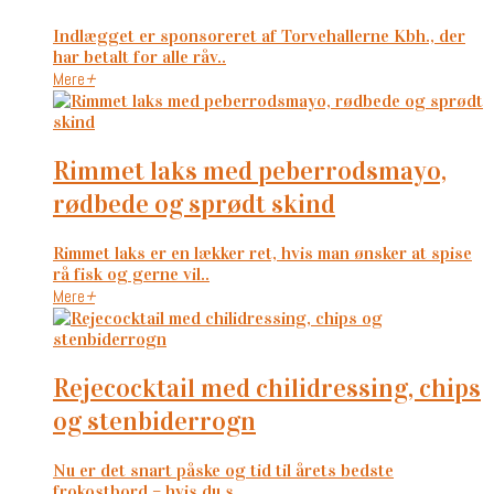
Indlægget er sponsoreret af Torvehallerne Kbh., der
har betalt for alle råv..
Mere
+
rimmet laks med peberrodsmayo,
rødbede og sprødt skind
Rimmet laks er en lækker ret, hvis man ønsker at spise
rå fisk og gerne vil..
Mere
+
rejecocktail med chilidressing, chips
og stenbiderrogn
Nu er det snart påske og tid til årets bedste
frokostbord – hvis du s..