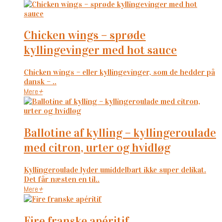
chicken wings – sprøde
kyllingevinger med hot sauce
Chicken wings – eller kyllingevinger, som de hedder på
dansk – ..
Mere
+
ballotine af kylling – kyllingeroulade
med citron, urter og hvidløg
Kyllingeroulade lyder umiddelbart ikke super delikat.
Det får næsten en til..
Mere
+
fire franske apéritif