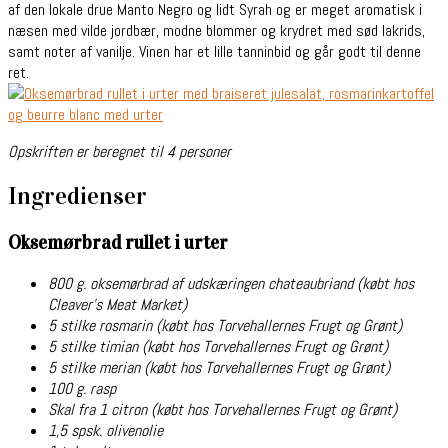
af den lokale drue Manto Negro og lidt Syrah og er meget aromatisk i
næsen med vilde jordbær, modne blommer og krydret med sød lakrids,
samt noter af vanilje. Vinen har et lille tanninbid og går godt til denne
ret.
Opskriften er beregnet til 4 personer
Ingredienser
Oksemørbrad rullet i urter
800 g. oksemørbrad af udskæringen chateaubriand (købt hos
Cleaver’s Meat Market)
5 stilke rosmarin (købt hos Torvehallernes Frugt og Grønt)
5 stilke timian (købt hos Torvehallernes Frugt og Grønt)
5 stilke merian (købt hos Torvehallernes Frugt og Grønt)
100 g. rasp
Skal fra 1 citron (købt hos Torvehallernes Frugt og Grønt)
1,5 spsk. olivenolie