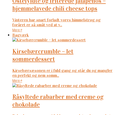
ostefyldte og friterede jalapeños –
hjemmelavede chili cheese tops
Vinteren har snart forladt vores himmelstrøg og
foråret er så småt ved at v..
Mere
+
Bagværk
kirsebærcrumble – let
sommerdessert
Kirsebærsæsonen er i fuld gang og står du og mangler
en perfekt og nem somm..
Mere
+
råsyltede rabarber med creme og
chokolade