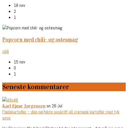
18 nov
2
1
popcorn med chili- og ostesmag
chili
15 nov
0
1
Seneste kommentarer
on 26 Jul
Karl Ejnar Jørgensen
Flødekartofler – den perfekte opskrift på cremede kartofler med tyk
sovs