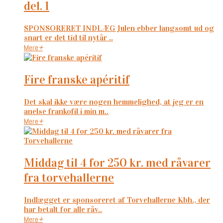
del. 1
SPONSORERET INDLÆG Julen ebber langsomt ud og
snart er det tid til nytår ..
Mere
+
fire franske apéritif
Det skal ikke være nogen hemmelighed, at jeg er en
anelse frankofil i min m..
Mere
+
middag til 4 for 250 kr. med råvarer
fra torvehallerne
Indlægget er sponsoreret af Torvehallerne Kbh., der
har betalt for alle råv..
Mere
+