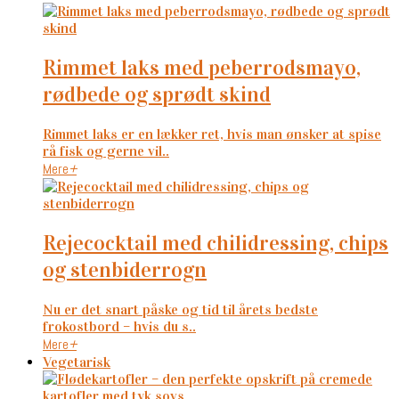
rimmet laks med peberrodsmayo,
rødbede og sprødt skind
Rimmet laks er en lækker ret, hvis man ønsker at spise
rå fisk og gerne vil..
Mere
+
rejecocktail med chilidressing, chips
og stenbiderrogn
Nu er det snart påske og tid til årets bedste
frokostbord – hvis du s..
Mere
+
Vegetarisk