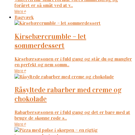
foråret er så småt ved at v..
Mere
+
Bagværk
kirsebærcrumble – let
sommerdessert
Kirsebærsæsonen er i fuld gang og står du og mangler
en perfekt og nem somm..
Mere
+
råsyltede rabarber med creme og
chokolade
Rabarbersæsonen er i fuld gang og det er bare med at
bruge de skønne røde s..
Mere
+