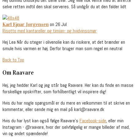
Hej Gunhild Undskyld det sene svar. Jeg ville nok vente med at anrette
selve retten indtil den skal serveres. Så undgår du at den falder lidt
on 26 Jul
Karl Ejnar Jørgensen
Risotto med kantareller og timian- og hvidvinssmør
Hej Lea Når du steger i olivenolie kan du risikere, at det brænder en
smule hvis varmen er høj. Derfor bruger man som regel en neutral
Back to Top
Om Raavare
Hej, jeg hedder Karl og jeg står bag Raavare. Her kan du finde en masse
forskellige opskrifter, som forhåbentligt vil inspirere dig!
Hvis du har nogle spørgsmål er du mere en velkommen til at skrive en
kommentar, eller sende mig en mail på karl@raavare.dk
Hvis du har lyst kan også følge Raavare’s
Facebook-side
, eller min
Instagram - @raavare, hvor der selvfølgelig er mange billeder af mad,
vin og andet spændende!