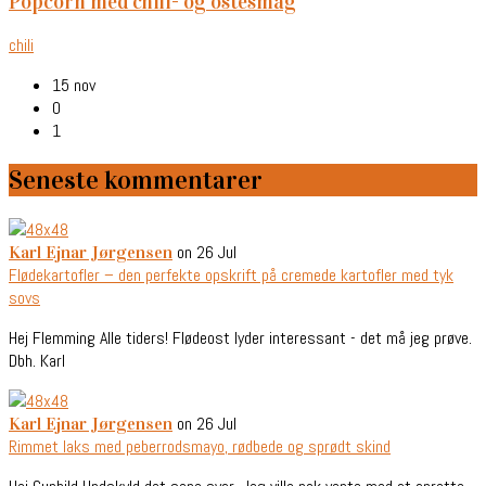
popcorn med chili- og ostesmag
chili
15 nov
0
1
Seneste kommentarer
on 26 Jul
Karl Ejnar Jørgensen
Flødekartofler – den perfekte opskrift på cremede kartofler med tyk
sovs
Hej Flemming Alle tiders! Flødeost lyder interessant - det må jeg prøve.
Dbh. Karl
on 26 Jul
Karl Ejnar Jørgensen
Rimmet laks med peberrodsmayo, rødbede og sprødt skind