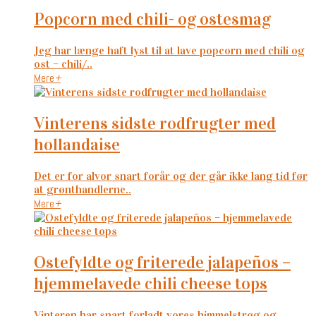
popcorn med chili- og ostesmag
Jeg har længe haft lyst til at lave popcorn med chili og
ost – chili/..
Mere
+
vinterens sidste rodfrugter med
hollandaise
Det er for alvor snart forår og der går ikke lang tid før
at grønthandlerne..
Mere
+
ostefyldte og friterede jalapeños –
hjemmelavede chili cheese tops
Vinteren har snart forladt vores himmelstrøg og