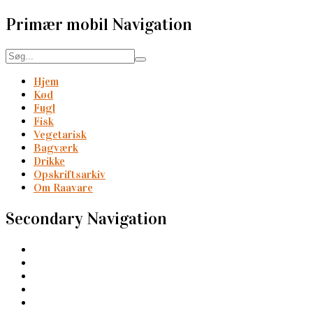
Primær mobil Navigation
Hjem
Kød
Fugl
Fisk
Vegetarisk
Bagværk
Drikke
Opskriftsarkiv
Om Raavare
Secondary Navigation