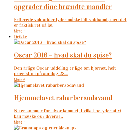
opgrader dine brændte mandler
Friterede valnødder lyder måske lidt voldsomt, men det
er faktisk ret så læ..
Mere
+
Drikke
oscar 2016 – hvad skal du spise?
Den årlige Oscar-uddeling er lige om hjørnet, helt
præcist nu på søndag 28...
Mere
+
hjemmelavet rabarbersodavand
Nu er sommer for alvor kommet, hvilket betyder at vi
kan mæske os i diverse..
Mere
+