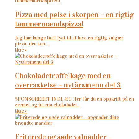
pizza med pølse i skorpen – en rigtig
tømmermændspizza!
Jeg har længe haft lyst til at lave en rigtig vulgær
pizza, der kan ‘..
Mere
+
chokoladetrøffelkage med en
overraskelse – nytårsmenu del 3
SPONSORERET INDLÆG Her får du en opskrift på en
cremet og intens chokoladet..
Mere
+
friterede og søde valnødder –