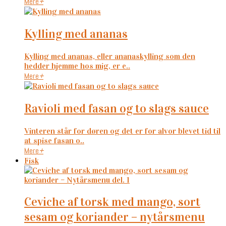
Mere
+
kylling med ananas
Kylling med ananas, eller ananaskylling som den
hedder hjemme hos mig, er e..
Mere
+
ravioli med fasan og to slags sauce
Vinteren står for døren og det er for alvor blevet tid til
at spise fasan o..
Mere
+
Fisk
ceviche af torsk med mango, sort
sesam og koriander – nytårsmenu