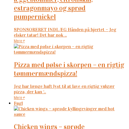
estragonmayo og sprød
pumpernickel
SPONSORERET INDLÆG Hånden på hjertet – Jeg
elsker tatar! Det har nok ..
Mere
+
pizza med pølse i skorpen – en rigtig
tømmermændspizza!
Jeg har længe haft lyst til at lave en rigtig vulgær
pizza, der kan ‘..
Mere
+
Fugl
chicken wings – sprøde