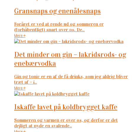
gransnaps og enenålesnaps
Foråret er ved at rende ud og sommeren er
(forhåbentligt) snart over os. De..
Mere
+
det minder om gin – lakridsrods- og
enebærvodka
Gin og tonic er en af de få drinks, som jeg aldrig bliver
træt af – i..
Mere
+
iskaffe lavet på koldbrygget kaffe
Sommeren og varmen er over os, og derfor er det
dejligt at nyde en svalende..
Mere
+