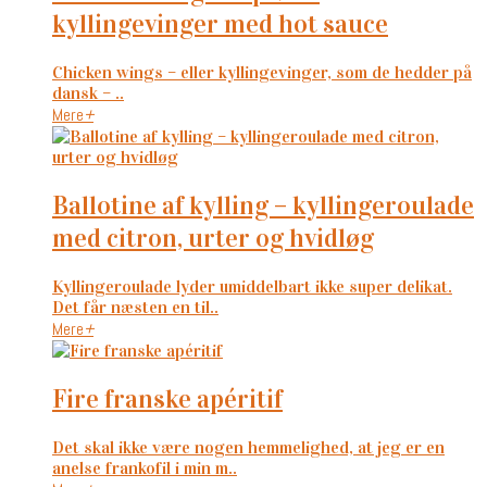
kyllingevinger med hot sauce
Chicken wings – eller kyllingevinger, som de hedder på
dansk – ..
Mere
+
ballotine af kylling – kyllingeroulade
med citron, urter og hvidløg
Kyllingeroulade lyder umiddelbart ikke super delikat.
Det får næsten en til..
Mere
+
fire franske apéritif
Det skal ikke være nogen hemmelighed, at jeg er en
anelse frankofil i min m..