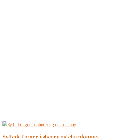
syltede figner i sherry og chardonnay