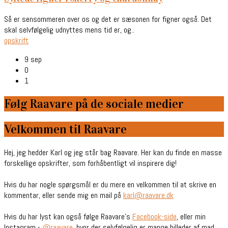
Så er sensommeren over os og det er sæsonen for figner også. Det
skal selvfølgelig udnyttes mens tid er, og..
opskrift
9 sep
0
1
Følg Raavare på de sociale medier
Velkommen til Raavare
Hej, jeg hedder Karl og jeg står bag Raavare. Her kan du finde en masse
forskellige opskrifter, som forhåbentligt vil inspirere dig!
Hvis du har nogle spørgsmål er du mere en velkommen til at skrive en
kommentar, eller sende mig en mail på
karl@raavare.dk
Hvis du har lyst kan også følge Raavare’s
Facebook-side
, eller min
Instagram -
@raavare
, hvor der selvfølgelig er mange billeder af mad,